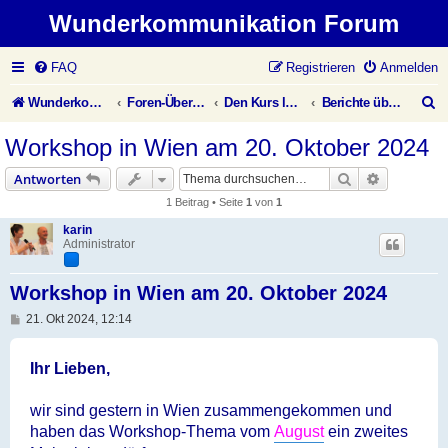
Wunderkommunikation Forum
FAQ
Registrieren
Anmelden
S
Wunderkommunikation Website
Foren-Übersicht
Den Kurs leben
Berichte über unsere Veranstaltungen
u
Workshop in Wien am 20. Oktober 2024
c
Suche
Erweiterte
Antworten
h
1 Beitrag • Seite
1
von
1
e
karin
Administrator
Workshop in Wien am 20. Oktober 2024
B
21. Okt 2024, 12:14
e
i
t
Ihr Lieben,
r
a
g
wir sind gestern in Wien zusammengekommen und
haben das Workshop-Thema vom
August
ein zweites