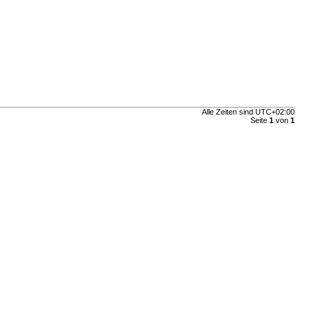
Alle Zeiten sind
UTC+02:00
Seite
1
von
1