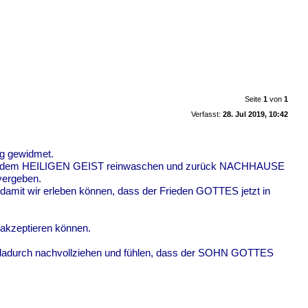
Seite
1
von
1
Verfasst:
28. Jul 2019, 10:42
ng gewidmet.
am mit dem HEILIGEN GEIST reinwaschen und zurück NACHHAUSE
 vergeben.
amit wir erleben können, dass der Frieden GOTTES jetzt in
e akzeptieren können.
n dadurch nachvollziehen und fühlen, dass der SOHN GOTTES