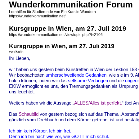
Wunderkommunikation Forum
Lernhilfen für Studierende von Ein Kurs in Wundern
https://wunderkommunikation.net/
Kursgruppe in Wien, am 27. Juli 2019
https://wunderkommunikation.net/viewtopic.php?t=2106
Kursgruppe in Wien, am 27. Juli 2019
von
karin
Ihr Lieben,
wir haben uns gestern beim Kurstreffen in Wien der Lektion 188
Wir beobachteten
umherschweifende Gedanken
, wie sie im 9
holen können, indem wir das
seltsame Verlangen
und die
ungeo
EKIW ermöglicht es uns, den Trennungsgedanken als Ursprung 
uns leuchtet.
Weiters haben wir die Aussage „
ALLES/Alles ist perfekt.
“ (bei A
Das
Schaubild
von gestern bezog sich auf das Thema „Abstand
gänzlich vom Drehbuch und dem Körper getrennt ist und bestätig
Ich bin kein Körper. Ich bin frei.
Denn ich bin nach wie vor, wie GOTT mich schuf.