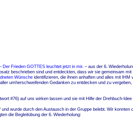
 –
Der Frieden GOTTES leuchtet jetzt in mir.
– aus der 6. Wiederholu
. Absatz beschrieben sind und entdeckten, dass wir sie gemeins
rdneten Wünsche
identifizieren, die ihnen anhaften und alles mit IHM
aller umherschweifenden Gedanken zu entdecken und zu vergeben, d
ntwort #76) auf uns wirken lassen und sie mit Hilfe der Drehbuch-Ide
“ und wurde durch den Austausch in der Gruppe belebt. Wir konnte
ten die Begleitübung der 6. Wiederholung: