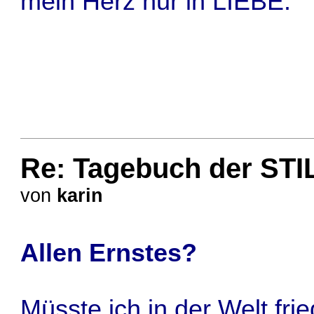
mein Herz nur in LIEBE.
Re: Tagebuch der STI
von
karin
Allen Ernstes?
Müsste ich in der Welt fri