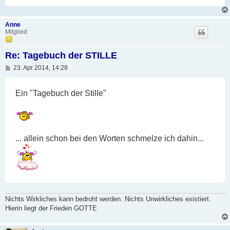
Anne
Mitglied
Re: Tagebuch der STILLE
B
23. Apr 2014, 14:28
e
i
t
Ein "Tagebuch der Stille"
r
a
g
... allein schon bei den Worten schmelze ich dahin...
Nichts Wirkliches kann bedroht werden. Nichts Unwirkliches existiert.
Hierin liegt der Frieden GOTTE