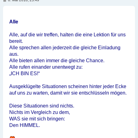
8. Mai 2018, 23:49
e
i
t
r
a
Alle
g
Alle, auf die wir treffen, halten die eine Lektion für uns
bereit.
Alle sprechen allen jederzeit die gleiche Einladung
aus.
Alle bieten allen immer die gleiche Chance.
Alle rufen einander unentwegt zu:
„ICH BIN ES!“
Ausgeklügelte Situationen scheinen hinter jeder Ecke
auf uns zu warten, damit wir sie entschlüsseln mögen.
Diese Situationen sind nichts.
Nichts im Vergleich zu dem,
WAS sie mit sich bringen:
Den HIMMEL.