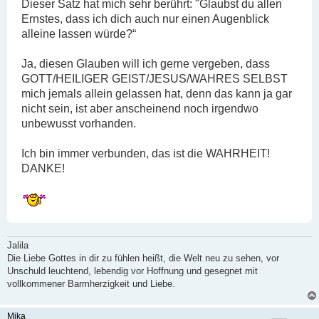
Dieser Satz hat mich sehr berührt: "Glaubst du allen
r
a
Ernstes, dass ich dich auch nur einen Augenblick
g
alleine lassen würde?“
Ja, diesen Glauben will ich gerne vergeben, dass
GOTT/HEILIGER GEIST/JESUS/WAHRES SELBST
mich jemals allein gelassen hat, denn das kann ja gar
nicht sein, ist aber anscheinend noch irgendwo
unbewusst vorhanden.
Ich bin immer verbunden, das ist die WAHRHEIT!
DANKE!
Jalila
Die Liebe Gottes in dir zu fühlen heißt, die Welt neu zu sehen, vor
Unschuld leuchtend, lebendig vor Hoffnung und gesegnet mit
vollkommener Barmherzigkeit und Liebe.
Mika