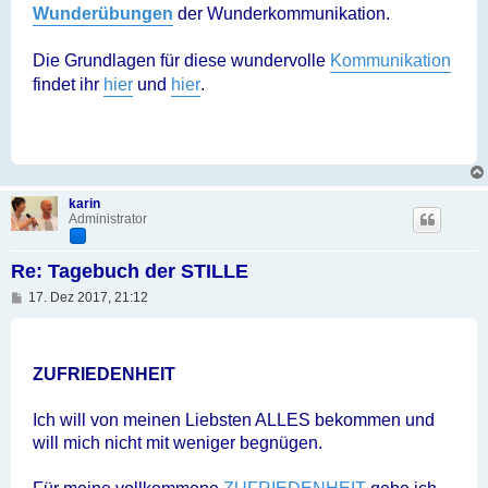
Wunderübungen
der Wunderkommunikation.
Die Grundlagen für diese wundervolle
Kommunikation
findet ihr
hier
und
hier
.
karin
Administrator
Re: Tagebuch der STILLE
B
17. Dez 2017, 21:12
e
i
t
r
a
ZUFRIEDENHEIT
g
Ich will von meinen Liebsten ALLES bekommen und
will mich nicht mit weniger begnügen.