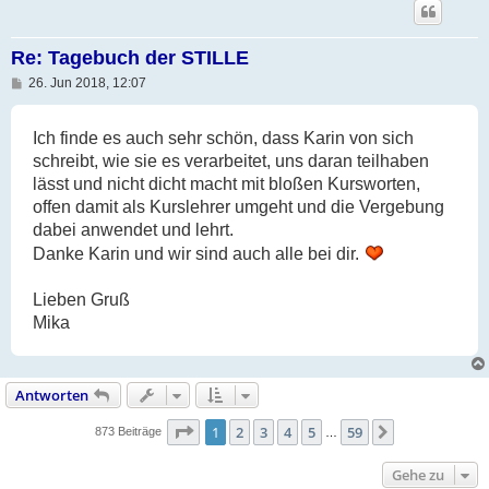
Re: Tagebuch der STILLE
B
26. Jun 2018, 12:07
e
i
t
Ich finde es auch sehr schön, dass Karin von sich
r
a
schreibt, wie sie es verarbeitet, uns daran teilhaben
g
lässt und nicht dicht macht mit bloßen Kursworten,
offen damit als Kurslehrer umgeht und die Vergebung
dabei anwendet und lehrt.
Danke Karin und wir sind auch alle bei dir.
Lieben Gruß
Mika
Antworten
Seite
1
von
59
1
2
3
4
5
59
Nächste
873 Beiträge
…
Gehe zu