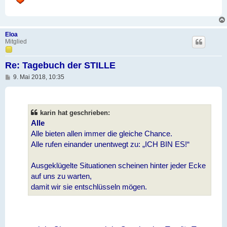
Eloa
Mitglied
Re: Tagebuch der STILLE
B
9. Mai 2018, 10:35
e
i
t
r
a
karin hat geschrieben:
g
Alle
Alle bieten allen immer die gleiche Chance.
Alle rufen einander unentwegt zu: „ICH BIN ES!“
Ausgeklügelte Situationen scheinen hinter jeder Ecke
auf uns zu warten,
damit wir sie entschlüsseln mögen.