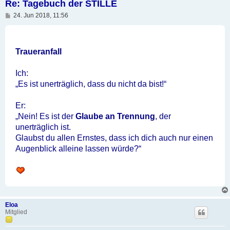
Re: Tagebuch der STILLE
B
24. Jun 2018, 11:56
e
i
t
r
a
Traueranfall
g
Ich:
„Es ist unerträglich, dass du nicht da bist!“
Er:
„Nein! Es ist der
Glaube an Trennung
, der
unerträglich ist.
Glaubst du allen Ernstes, dass ich dich auch nur einen
Augenblick alleine lassen würde?“
Eloa
Mitglied