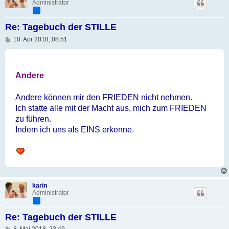
Administrator
Re: Tagebuch der STILLE
B
10. Apr 2018, 08:51
e
i
t
r
a
Andere
g
Andere können mir den FRIEDEN nicht nehmen.
Ich statte alle mit der Macht aus, mich zum FRIEDEN
zu führen.
Indem ich uns als EINS erkenne.
karin
Administrator
Re: Tagebuch der STILLE
B