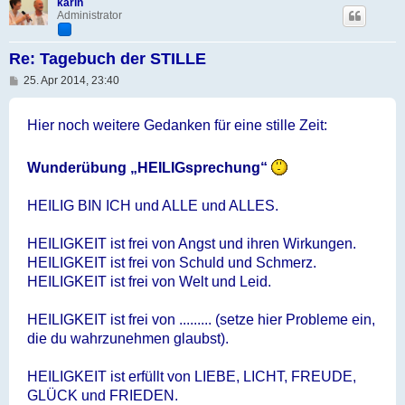
karin
Administrator
Re: Tagebuch der STILLE
B
25. Apr 2014, 23:40
e
i
t
Hier noch weitere Gedanken für eine stille Zeit:
r
a
g
Wunderübung „HEILIGsprechung“
HEILIG BIN ICH und ALLE und ALLES.
HEILIGKEIT ist frei von Angst und ihren Wirkungen.
HEILIGKEIT ist frei von Schuld und Schmerz.
HEILIGKEIT ist frei von Welt und Leid.
HEILIGKEIT ist frei von ......... (setze hier Probleme ein,
die du wahrzunehmen glaubst).
HEILIGKEIT ist erfüllt von LIEBE, LICHT, FREUDE,
GLÜCK und FRIEDEN.