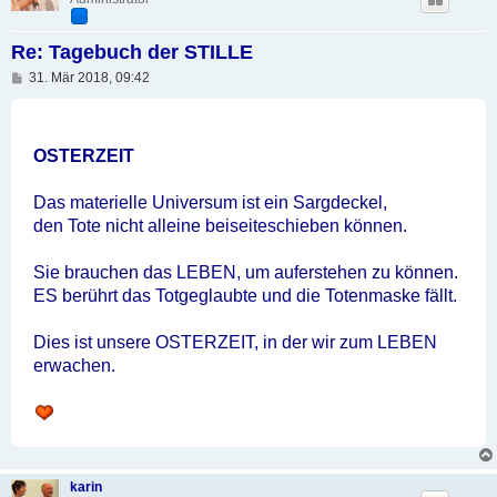
Re: Tagebuch der STILLE
B
31. Mär 2018, 09:42
e
i
t
r
a
OSTERZEIT
g
Das materielle Universum ist ein Sargdeckel,
den Tote nicht alleine beiseiteschieben können.
Sie brauchen das LEBEN, um auferstehen zu können.
ES berührt das Totgeglaubte und die Totenmaske fällt.
Dies ist unsere OSTERZEIT, in der wir zum LEBEN
erwachen.
karin