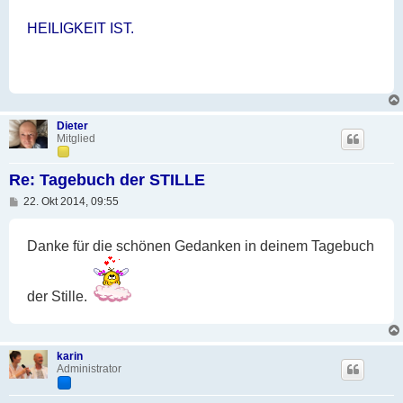
HEILIGKEIT IST.
Dieter
Mitglied
Re: Tagebuch der STILLE
B
22. Okt 2014, 09:55
e
i
t
Danke für die schönen Gedanken in deinem Tagebuch
r
a
g
der Stille.
karin
Administrator