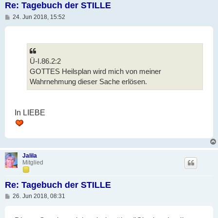
Re: Tagebuch der STILLE
B
24. Jun 2018, 15:52
e
i
t
r
a
g
Ü-I.86.2:2
GOTTES Heilsplan wird mich von meiner
Wahrnehmung dieser Sache erlösen.
In LIEBE
Jalila
Mitglied
Re: Tagebuch der STILLE
B
26. Jun 2018, 08:31
e
i
t