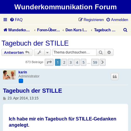
Wunderkommunikation Forum
FAQ
Registrieren
Anmelden
S
Wunderkommunikation Website
Foren-Übersicht
Den Kurs leben
Tagebuch der Stille
u
Tagebuch der STILLE
c
Suche
Erweiterte
Antworten
h
Seite
1
von
59
1
2
3
4
5
59
Nächste
873 Beiträge
…
e
karin
Administrator
Tagebuch der STILLE
B
23. Apr 2014, 13:15
e
i
t
r
a
Ich habe mir ein Tagebuch für STILLE-Gedanken
g
angelegt.