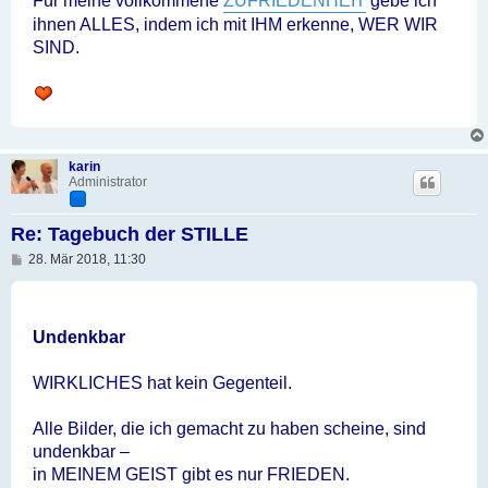
Für meine vollkommene
ZUFRIEDENHEIT
gebe ich
ihnen ALLES, indem ich mit IHM erkenne, WER WIR
SIND.
karin
Administrator
Re: Tagebuch der STILLE
B
28. Mär 2018, 11:30
e
i
t
r
a
Undenkbar
g
WIRKLICHES hat kein Gegenteil.
Alle Bilder, die ich gemacht zu haben scheine, sind
undenkbar –
in MEINEM GEIST gibt es nur FRIEDEN.