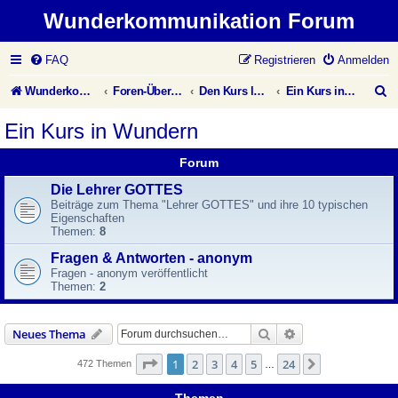
Wunderkommunikation Forum
FAQ
Registrieren
Anmelden
S
Wunderkommunikation Website
Foren-Übersicht
Den Kurs leben
Ein Kurs in Wundern
u
Ein Kurs in Wundern
c
Forum
h
Die Lehrer GOTTES
e
Beiträge zum Thema "Lehrer GOTTES" und ihre 10 typischen
Eigenschaften
Themen:
8
Fragen & Antworten - anonym
Fragen - anonym veröffentlicht
Themen:
2
Suche
Erweiterte Suche
Neues Thema
Seite
1
von
24
1
2
3
4
5
24
Nächste
472 Themen
…
Themen