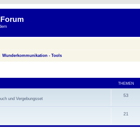
 Forum
dern
Wunderkommunikation - Tools
THEMEN
53
hbuch und Vergebungsset
21