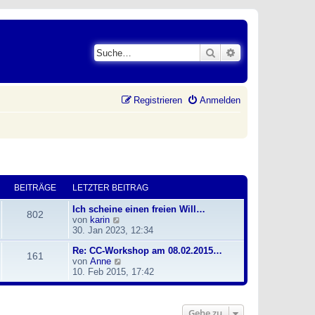
Suche
Erweiterte Suche
Registrieren
Anmelden
BEITRÄGE
LETZTER BEITRAG
Ich scheine einen freien Will…
802
N
von
karin
e
30. Jan 2023, 12:34
u
Re: CC-Workshop am 08.02.2015…
e
161
N
von
Anne
s
e
10. Feb 2015, 17:42
t
u
e
e
r
s
B
Gehe zu
t
e