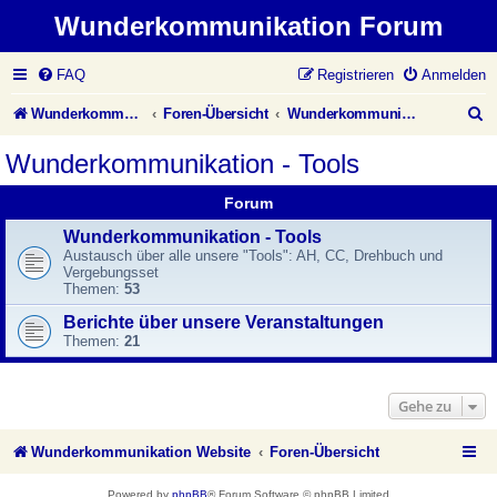
Wunderkommunikation Forum
FAQ
Registrieren
Anmelden
S
Wunderkommunikation Website
Foren-Übersicht
Wunderkommunikation - Tools
u
Wunderkommunikation - Tools
c
Forum
h
Wunderkommunikation - Tools
e
Austausch über alle unsere "Tools": AH, CC, Drehbuch und
Vergebungsset
Themen:
53
Berichte über unsere Veranstaltungen
Themen:
21
Gehe zu
Wunderkommunikation Website
Foren-Übersicht
Powered by
phpBB
® Forum Software © phpBB Limited