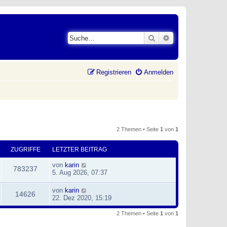
Suche
Erweiterte Suche
Registrieren
Anmelden
2 Themen • Seite
1
von
1
ZUGRIFFE
LETZTER BEITRAG
von
karin
783237
5. Aug 2026, 07:37
von
karin
14626
22. Dez 2020, 15:19
2 Themen • Seite
1
von
1