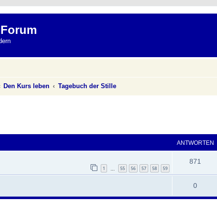
 Forum
dern
Den Kurs leben
Tagebuch der Stille
eiterte Suche
ANTWORTEN
871
1
55
56
57
58
59
…
0