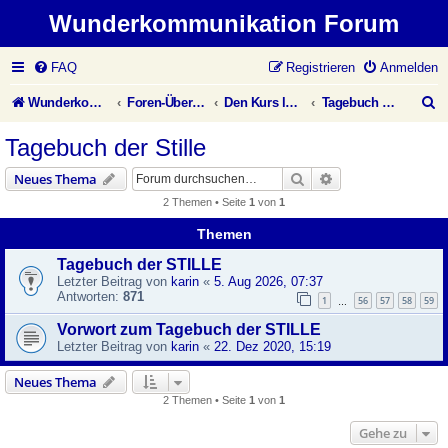
Wunderkommunikation Forum
FAQ
Registrieren
Anmelden
S
Wunderkommunikation Website
Foren-Übersicht
Den Kurs leben
Tagebuch der Stille
u
Tagebuch der Stille
c
Suche
Erweiterte Suche
Neues Thema
h
2 Themen • Seite
1
von
1
e
Themen
Tagebuch der STILLE
Letzter Beitrag von
karin
«
5. Aug 2026, 07:37
Antworten:
871
1
56
57
58
59
…
Vorwort zum Tagebuch der STILLE
Letzter Beitrag von
karin
«
22. Dez 2020, 15:19
Neues Thema
2 Themen • Seite
1
von
1
Gehe zu