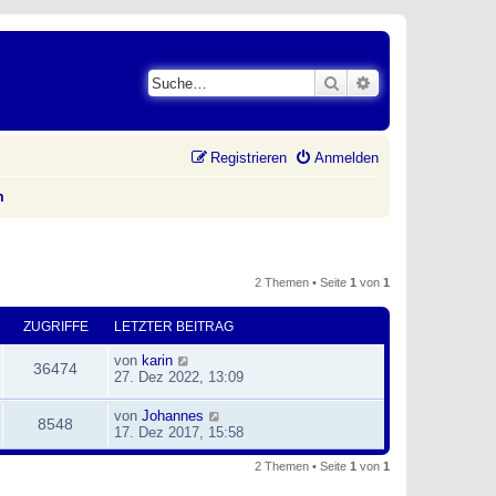
Suche
Erweiterte Suche
Registrieren
Anmelden
m
2 Themen • Seite
1
von
1
ZUGRIFFE
LETZTER BEITRAG
von
karin
36474
27. Dez 2022, 13:09
von
Johannes
8548
17. Dez 2017, 15:58
2 Themen • Seite
1
von
1