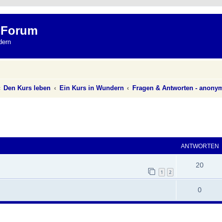
 Forum
dern
Den Kurs leben
Ein Kurs in Wundern
Fragen & Antworten - anony
eiterte Suche
ANTWORTEN
20
1
2
0