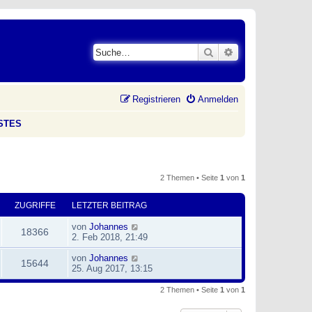
Suche
Erweiterte Suche
Registrieren
Anmelden
STES
2 Themen • Seite
1
von
1
ZUGRIFFE
LETZTER BEITRAG
von
Johannes
18366
2. Feb 2018, 21:49
von
Johannes
15644
25. Aug 2017, 13:15
2 Themen • Seite
1
von
1