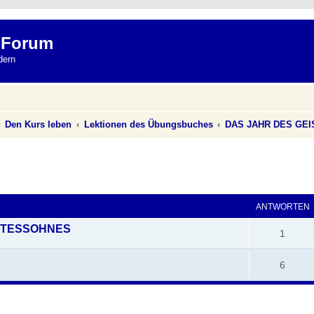
 Forum
dern
Den Kurs leben
Lektionen des Übungsbuches
DAS JAHR DES GEI
eiterte Suche
ANTWORTEN
TTESSOHNES
1
6