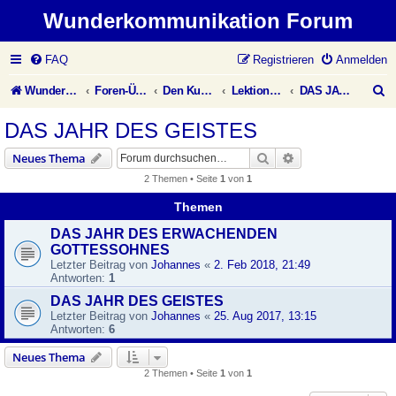
Wunderkommunikation Forum
FAQ
Registrieren
Anmelden
S
Wunderkommunikation Website
Foren-Übersicht
Den Kurs leben
Lektionen des Übungsbuches
DAS JAHR DES GEISTES
u
DAS JAHR DES GEISTES
c
Suche
Erweiterte Suche
Neues Thema
h
2 Themen • Seite
1
von
1
e
Themen
DAS JAHR DES ERWACHENDEN
GOTTESSOHNES
Letzter Beitrag von
Johannes
«
2. Feb 2018, 21:49
Antworten:
1
DAS JAHR DES GEISTES
Letzter Beitrag von
Johannes
«
25. Aug 2017, 13:15
Antworten:
6
Neues Thema
2 Themen • Seite
1
von
1