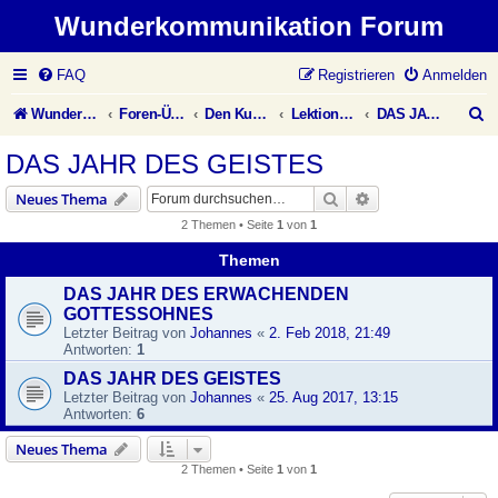
Wunderkommunikation Forum
FAQ
Registrieren
Anmelden
S
Wunderkommunikation Website
Foren-Übersicht
Den Kurs leben
Lektionen des Übungsbuches
DAS JAHR DES GEISTES
u
DAS JAHR DES GEISTES
c
Suche
Erweiterte Suche
Neues Thema
h
2 Themen • Seite
1
von
1
e
Themen
DAS JAHR DES ERWACHENDEN
GOTTESSOHNES
Letzter Beitrag von
Johannes
«
2. Feb 2018, 21:49
Antworten:
1
DAS JAHR DES GEISTES
Letzter Beitrag von
Johannes
«
25. Aug 2017, 13:15
Antworten:
6
Neues Thema
2 Themen • Seite
1
von
1