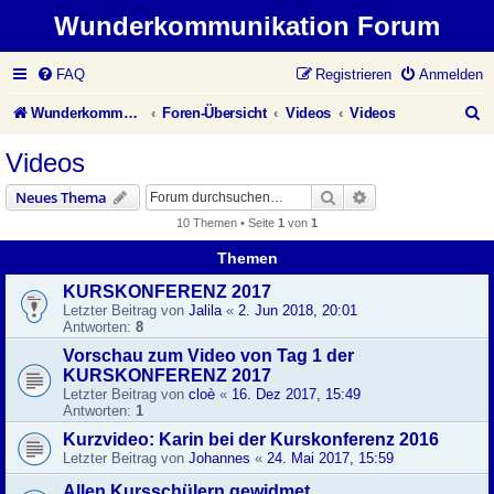
Wunderkommunikation Forum
FAQ
Registrieren
Anmelden
S
Wunderkommunikation Website
Foren-Übersicht
Videos
Videos
u
Videos
c
Suche
Erweiterte Suche
Neues Thema
h
10 Themen • Seite
1
von
1
e
Themen
KURSKONFERENZ 2017
Letzter Beitrag von
Jalila
«
2. Jun 2018, 20:01
Antworten:
8
Vorschau zum Video von Tag 1 der
KURSKONFERENZ 2017
Letzter Beitrag von
cloè
«
16. Dez 2017, 15:49
Antworten:
1
Kurzvideo: Karin bei der Kurskonferenz 2016
Letzter Beitrag von
Johannes
«
24. Mai 2017, 15:59
Allen Kursschülern gewidmet