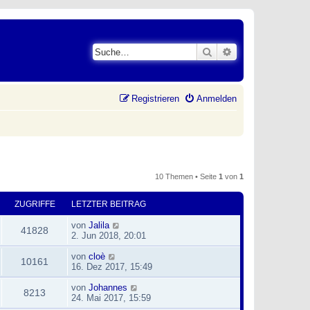
Suche
Erweiterte Suche
Registrieren
Anmelden
10 Themen • Seite
1
von
1
ZUGRIFFE
LETZTER BEITRAG
von
Jalila
41828
2. Jun 2018, 20:01
von
cloè
10161
16. Dez 2017, 15:49
von
Johannes
8213
24. Mai 2017, 15:59