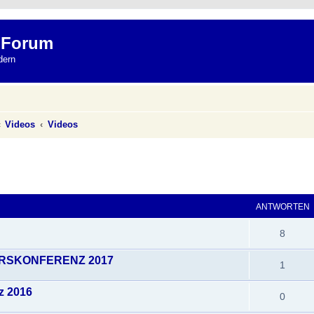
 Forum
dern
Videos
Videos
eiterte Suche
ANTWORTEN
8
 KURSKONFERENZ 2017
1
z 2016
0