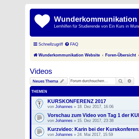
Wunderkommunikation
Lernhilfen für Studierende von Ein Kurs in Wun
Schnellzugriff
FAQ
Wunderkommunikation Website
Foren-Übersicht
Videos
Suche
Erw
Neues Thema
THEMEN
KURSKONFERENZ 2017
von
Johannes
»
18. Dez 2017, 16:06
Vorschau zum Video von Tag 1 der
von
Johannes
»
15. Dez 2017, 23:38
Kurzvideo: Karin bei der Kurskonferen
von
Johannes
»
24. Mai 2017, 15:59