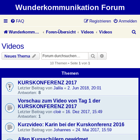
Wunderkommunikation Forum
FAQ
Registrieren
Anmelden
S
Wunderkommunikation Website
Foren-Übersicht
Videos
Videos
u
Videos
c
Suche
Erweiterte Suche
Neues Thema
h
10 Themen • Seite
1
von
1
e
Themen
KURSKONFERENZ 2017
Letzter Beitrag von
Jalila
«
2. Jun 2018, 20:01
Antworten:
8
Vorschau zum Video von Tag 1 der
KURSKONFERENZ 2017
Letzter Beitrag von
cloè
«
16. Dez 2017, 15:49
Antworten:
1
Kurzvideo: Karin bei der Kurskonferenz 2016
Letzter Beitrag von
Johannes
«
24. Mai 2017, 15:59
Allen Kursschülern gewidmet