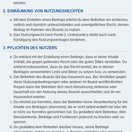
werden.
2. EINRÄUMUNG VON NUTZUNGSRECHTEN
Mit dem Erstellen eines Beitrags erteilst du dem Betreiber ein einfaches,
zeitlich und räumlich unbeschränktes und unentgeltliches Recht, deinen
Beitrag im Rahmen des Boards zu nutzen.
Das Nutzungsrecht nach Punkt 2, Unterpunkt a bleibt auch nach
Kündigung des Nutzungsvertrages bestehen.
3. PFLICHTEN DES NUTZERS
Du erklärst mit der Erstellung eines Beitrags, dass er keine Inhalte
enthält, die gegen geltendes Recht oder die guten Sitten verstoßen. Du
erklärst insbesondere, dass du das Recht besitzt, die in deinen
Beiträgen verwendeten Links und Bilder zu setzen bzw. zu verwenden.
Der Betreiber des Boards übt das Hausrecht aus. Bei Verstößen gegen
diese Nutzungsbedingungen oder anderer im Board veröffentlichten
Regeln kann der Betreiber dich nach Abmahnung zeitweise oder
dauerhaft von der Nutzung dieses Boards ausschließen und dir ein
Hausverbot erteilen.
Du nimmst zur Kenntnis, dass der Betreiber keine Verantwortung für die
Inhalte von Beiträgen übernimmt, die er nicht selbst erstellt hat oder die
er nicht zur Kenntnis genommen hat. Du gestattest dem Betreiber, dein
Benutzerkonto, Beiträge und Funktionen jederzeit zu löschen oder zu
sperren.
Du gestattest dem Betreiber darüber hinaus, deine Beiträge
abzuändern, sofern sie gegen o. g. Regeln verstoßen oder geeignet