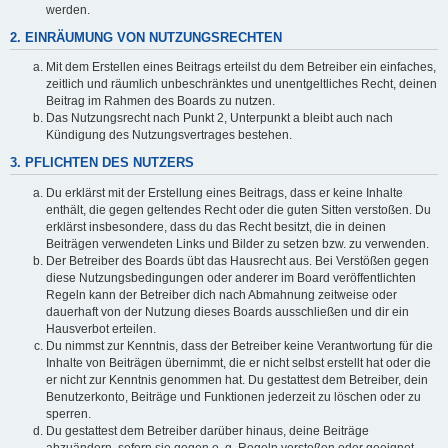
werden.
2. EINRÄUMUNG VON NUTZUNGSRECHTEN
Mit dem Erstellen eines Beitrags erteilst du dem Betreiber ein einfaches,
zeitlich und räumlich unbeschränktes und unentgeltliches Recht, deinen
Beitrag im Rahmen des Boards zu nutzen.
Das Nutzungsrecht nach Punkt 2, Unterpunkt a bleibt auch nach
Kündigung des Nutzungsvertrages bestehen.
3. PFLICHTEN DES NUTZERS
Du erklärst mit der Erstellung eines Beitrags, dass er keine Inhalte
enthält, die gegen geltendes Recht oder die guten Sitten verstoßen. Du
erklärst insbesondere, dass du das Recht besitzt, die in deinen
Beiträgen verwendeten Links und Bilder zu setzen bzw. zu verwenden.
Der Betreiber des Boards übt das Hausrecht aus. Bei Verstößen gegen
diese Nutzungsbedingungen oder anderer im Board veröffentlichten
Regeln kann der Betreiber dich nach Abmahnung zeitweise oder
dauerhaft von der Nutzung dieses Boards ausschließen und dir ein
Hausverbot erteilen.
Du nimmst zur Kenntnis, dass der Betreiber keine Verantwortung für die
Inhalte von Beiträgen übernimmt, die er nicht selbst erstellt hat oder die
er nicht zur Kenntnis genommen hat. Du gestattest dem Betreiber, dein
Benutzerkonto, Beiträge und Funktionen jederzeit zu löschen oder zu
sperren.
Du gestattest dem Betreiber darüber hinaus, deine Beiträge
abzuändern, sofern sie gegen o. g. Regeln verstoßen oder geeignet