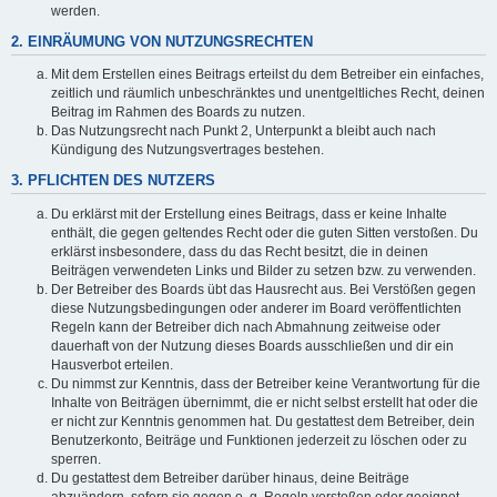
werden.
2. EINRÄUMUNG VON NUTZUNGSRECHTEN
Mit dem Erstellen eines Beitrags erteilst du dem Betreiber ein einfaches,
zeitlich und räumlich unbeschränktes und unentgeltliches Recht, deinen
Beitrag im Rahmen des Boards zu nutzen.
Das Nutzungsrecht nach Punkt 2, Unterpunkt a bleibt auch nach
Kündigung des Nutzungsvertrages bestehen.
3. PFLICHTEN DES NUTZERS
Du erklärst mit der Erstellung eines Beitrags, dass er keine Inhalte
enthält, die gegen geltendes Recht oder die guten Sitten verstoßen. Du
erklärst insbesondere, dass du das Recht besitzt, die in deinen
Beiträgen verwendeten Links und Bilder zu setzen bzw. zu verwenden.
Der Betreiber des Boards übt das Hausrecht aus. Bei Verstößen gegen
diese Nutzungsbedingungen oder anderer im Board veröffentlichten
Regeln kann der Betreiber dich nach Abmahnung zeitweise oder
dauerhaft von der Nutzung dieses Boards ausschließen und dir ein
Hausverbot erteilen.
Du nimmst zur Kenntnis, dass der Betreiber keine Verantwortung für die
Inhalte von Beiträgen übernimmt, die er nicht selbst erstellt hat oder die
er nicht zur Kenntnis genommen hat. Du gestattest dem Betreiber, dein
Benutzerkonto, Beiträge und Funktionen jederzeit zu löschen oder zu
sperren.
Du gestattest dem Betreiber darüber hinaus, deine Beiträge
abzuändern, sofern sie gegen o. g. Regeln verstoßen oder geeignet