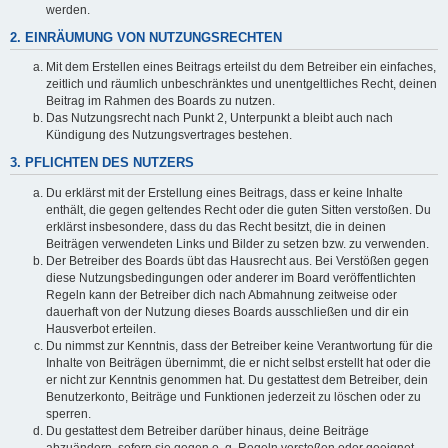
werden.
2. EINRÄUMUNG VON NUTZUNGSRECHTEN
Mit dem Erstellen eines Beitrags erteilst du dem Betreiber ein einfaches,
zeitlich und räumlich unbeschränktes und unentgeltliches Recht, deinen
Beitrag im Rahmen des Boards zu nutzen.
Das Nutzungsrecht nach Punkt 2, Unterpunkt a bleibt auch nach
Kündigung des Nutzungsvertrages bestehen.
3. PFLICHTEN DES NUTZERS
Du erklärst mit der Erstellung eines Beitrags, dass er keine Inhalte
enthält, die gegen geltendes Recht oder die guten Sitten verstoßen. Du
erklärst insbesondere, dass du das Recht besitzt, die in deinen
Beiträgen verwendeten Links und Bilder zu setzen bzw. zu verwenden.
Der Betreiber des Boards übt das Hausrecht aus. Bei Verstößen gegen
diese Nutzungsbedingungen oder anderer im Board veröffentlichten
Regeln kann der Betreiber dich nach Abmahnung zeitweise oder
dauerhaft von der Nutzung dieses Boards ausschließen und dir ein
Hausverbot erteilen.
Du nimmst zur Kenntnis, dass der Betreiber keine Verantwortung für die
Inhalte von Beiträgen übernimmt, die er nicht selbst erstellt hat oder die
er nicht zur Kenntnis genommen hat. Du gestattest dem Betreiber, dein
Benutzerkonto, Beiträge und Funktionen jederzeit zu löschen oder zu
sperren.
Du gestattest dem Betreiber darüber hinaus, deine Beiträge
abzuändern, sofern sie gegen o. g. Regeln verstoßen oder geeignet