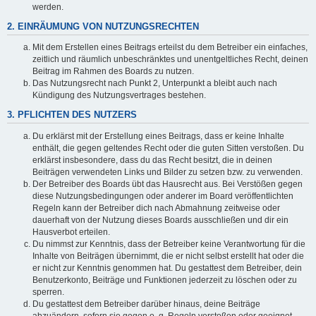
werden.
2. EINRÄUMUNG VON NUTZUNGSRECHTEN
Mit dem Erstellen eines Beitrags erteilst du dem Betreiber ein einfaches,
zeitlich und räumlich unbeschränktes und unentgeltliches Recht, deinen
Beitrag im Rahmen des Boards zu nutzen.
Das Nutzungsrecht nach Punkt 2, Unterpunkt a bleibt auch nach
Kündigung des Nutzungsvertrages bestehen.
3. PFLICHTEN DES NUTZERS
Du erklärst mit der Erstellung eines Beitrags, dass er keine Inhalte
enthält, die gegen geltendes Recht oder die guten Sitten verstoßen. Du
erklärst insbesondere, dass du das Recht besitzt, die in deinen
Beiträgen verwendeten Links und Bilder zu setzen bzw. zu verwenden.
Der Betreiber des Boards übt das Hausrecht aus. Bei Verstößen gegen
diese Nutzungsbedingungen oder anderer im Board veröffentlichten
Regeln kann der Betreiber dich nach Abmahnung zeitweise oder
dauerhaft von der Nutzung dieses Boards ausschließen und dir ein
Hausverbot erteilen.
Du nimmst zur Kenntnis, dass der Betreiber keine Verantwortung für die
Inhalte von Beiträgen übernimmt, die er nicht selbst erstellt hat oder die
er nicht zur Kenntnis genommen hat. Du gestattest dem Betreiber, dein
Benutzerkonto, Beiträge und Funktionen jederzeit zu löschen oder zu
sperren.
Du gestattest dem Betreiber darüber hinaus, deine Beiträge
abzuändern, sofern sie gegen o. g. Regeln verstoßen oder geeignet