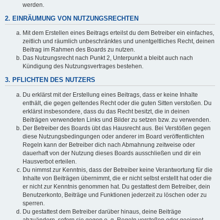
werden.
2. EINRÄUMUNG VON NUTZUNGSRECHTEN
Mit dem Erstellen eines Beitrags erteilst du dem Betreiber ein einfaches,
zeitlich und räumlich unbeschränktes und unentgeltliches Recht, deinen
Beitrag im Rahmen des Boards zu nutzen.
Das Nutzungsrecht nach Punkt 2, Unterpunkt a bleibt auch nach
Kündigung des Nutzungsvertrages bestehen.
3. PFLICHTEN DES NUTZERS
Du erklärst mit der Erstellung eines Beitrags, dass er keine Inhalte
enthält, die gegen geltendes Recht oder die guten Sitten verstoßen. Du
erklärst insbesondere, dass du das Recht besitzt, die in deinen
Beiträgen verwendeten Links und Bilder zu setzen bzw. zu verwenden.
Der Betreiber des Boards übt das Hausrecht aus. Bei Verstößen gegen
diese Nutzungsbedingungen oder anderer im Board veröffentlichten
Regeln kann der Betreiber dich nach Abmahnung zeitweise oder
dauerhaft von der Nutzung dieses Boards ausschließen und dir ein
Hausverbot erteilen.
Du nimmst zur Kenntnis, dass der Betreiber keine Verantwortung für die
Inhalte von Beiträgen übernimmt, die er nicht selbst erstellt hat oder die
er nicht zur Kenntnis genommen hat. Du gestattest dem Betreiber, dein
Benutzerkonto, Beiträge und Funktionen jederzeit zu löschen oder zu
sperren.
Du gestattest dem Betreiber darüber hinaus, deine Beiträge
abzuändern, sofern sie gegen o. g. Regeln verstoßen oder geeignet