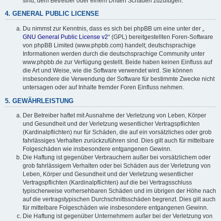
sind, dem Betreiber oder einem Dritten Schaden zuzufügen.
4. GENERAL PUBLIC LICENSE
Du nimmst zur Kenntnis, dass es sich bei phpBB um eine unter der „
GNU General Public License v2
“ (GPL) bereitgestellten Foren-Software
von phpBB Limited (www.phpbb.com) handelt; deutschsprachige
Informationen werden durch die deutschsprachige Community unter
www.phpbb.de zur Verfügung gestellt. Beide haben keinen Einfluss auf
die Art und Weise, wie die Software verwendet wird. Sie können
insbesondere die Verwendung der Software für bestimmte Zwecke nicht
untersagen oder auf Inhalte fremder Foren Einfluss nehmen.
5. GEWÄHRLEISTUNG
Der Betreiber haftet mit Ausnahme der Verletzung von Leben, Körper
und Gesundheit und der Verletzung wesentlicher Vertragspflichten
(Kardinalpflichten) nur für Schäden, die auf ein vorsätzliches oder grob
fahrlässiges Verhalten zurückzuführen sind. Dies gilt auch für mittelbare
Folgeschäden wie insbesondere entgangenen Gewinn.
Die Haftung ist gegenüber Verbrauchern außer bei vorsätzlichem oder
grob fahrlässigem Verhalten oder bei Schäden aus der Verletzung von
Leben, Körper und Gesundheit und der Verletzung wesentlicher
Vertragspflichten (Kardinalpflichten) auf die bei Vertragsschluss
typischerweise vorhersehbaren Schäden und im übrigen der Höhe nach
auf die vertragstypischen Durchschnittsschäden begrenzt. Dies gilt auch
für mittelbare Folgeschäden wie insbesondere entgangenen Gewinn.
Die Haftung ist gegenüber Unternehmern außer bei der Verletzung von