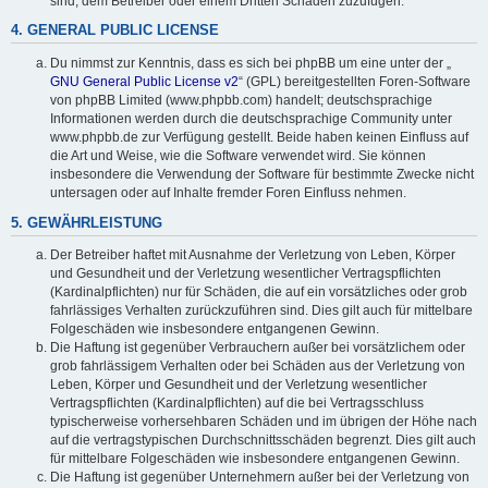
sind, dem Betreiber oder einem Dritten Schaden zuzufügen.
4. GENERAL PUBLIC LICENSE
Du nimmst zur Kenntnis, dass es sich bei phpBB um eine unter der „
GNU General Public License v2
“ (GPL) bereitgestellten Foren-Software
von phpBB Limited (www.phpbb.com) handelt; deutschsprachige
Informationen werden durch die deutschsprachige Community unter
www.phpbb.de zur Verfügung gestellt. Beide haben keinen Einfluss auf
die Art und Weise, wie die Software verwendet wird. Sie können
insbesondere die Verwendung der Software für bestimmte Zwecke nicht
untersagen oder auf Inhalte fremder Foren Einfluss nehmen.
5. GEWÄHRLEISTUNG
Der Betreiber haftet mit Ausnahme der Verletzung von Leben, Körper
und Gesundheit und der Verletzung wesentlicher Vertragspflichten
(Kardinalpflichten) nur für Schäden, die auf ein vorsätzliches oder grob
fahrlässiges Verhalten zurückzuführen sind. Dies gilt auch für mittelbare
Folgeschäden wie insbesondere entgangenen Gewinn.
Die Haftung ist gegenüber Verbrauchern außer bei vorsätzlichem oder
grob fahrlässigem Verhalten oder bei Schäden aus der Verletzung von
Leben, Körper und Gesundheit und der Verletzung wesentlicher
Vertragspflichten (Kardinalpflichten) auf die bei Vertragsschluss
typischerweise vorhersehbaren Schäden und im übrigen der Höhe nach
auf die vertragstypischen Durchschnittsschäden begrenzt. Dies gilt auch
für mittelbare Folgeschäden wie insbesondere entgangenen Gewinn.
Die Haftung ist gegenüber Unternehmern außer bei der Verletzung von