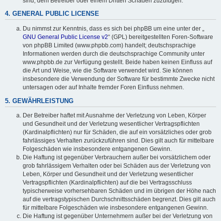
sind, dem Betreiber oder einem Dritten Schaden zuzufügen.
4. GENERAL PUBLIC LICENSE
Du nimmst zur Kenntnis, dass es sich bei phpBB um eine unter der „
GNU General Public License v2
“ (GPL) bereitgestellten Foren-Software
von phpBB Limited (www.phpbb.com) handelt; deutschsprachige
Informationen werden durch die deutschsprachige Community unter
www.phpbb.de zur Verfügung gestellt. Beide haben keinen Einfluss auf
die Art und Weise, wie die Software verwendet wird. Sie können
insbesondere die Verwendung der Software für bestimmte Zwecke nicht
untersagen oder auf Inhalte fremder Foren Einfluss nehmen.
5. GEWÄHRLEISTUNG
Der Betreiber haftet mit Ausnahme der Verletzung von Leben, Körper
und Gesundheit und der Verletzung wesentlicher Vertragspflichten
(Kardinalpflichten) nur für Schäden, die auf ein vorsätzliches oder grob
fahrlässiges Verhalten zurückzuführen sind. Dies gilt auch für mittelbare
Folgeschäden wie insbesondere entgangenen Gewinn.
Die Haftung ist gegenüber Verbrauchern außer bei vorsätzlichem oder
grob fahrlässigem Verhalten oder bei Schäden aus der Verletzung von
Leben, Körper und Gesundheit und der Verletzung wesentlicher
Vertragspflichten (Kardinalpflichten) auf die bei Vertragsschluss
typischerweise vorhersehbaren Schäden und im übrigen der Höhe nach
auf die vertragstypischen Durchschnittsschäden begrenzt. Dies gilt auch
für mittelbare Folgeschäden wie insbesondere entgangenen Gewinn.
Die Haftung ist gegenüber Unternehmern außer bei der Verletzung von