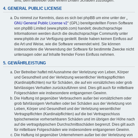
sind, dem Betreiber oder einem Dritten Schaden zuzufügen.
4. GENERAL PUBLIC LICENSE
Du nimmst zur Kenntnis, dass es sich bei phpBB um eine unter der „
GNU General Public License v2
“ (GPL) bereitgestellten Foren-Software
von phpBB Limited (www.phpbb.com) handelt; deutschsprachige
Informationen werden durch die deutschsprachige Community unter
www.phpbb.de zur Verfügung gestellt. Beide haben keinen Einfluss auf
die Art und Weise, wie die Software verwendet wird. Sie können
insbesondere die Verwendung der Software für bestimmte Zwecke nicht
untersagen oder auf Inhalte fremder Foren Einfluss nehmen.
5. GEWÄHRLEISTUNG
Der Betreiber haftet mit Ausnahme der Verletzung von Leben, Körper
und Gesundheit und der Verletzung wesentlicher Vertragspflichten
(Kardinalpflichten) nur für Schäden, die auf ein vorsätzliches oder grob
fahrlässiges Verhalten zurückzuführen sind. Dies gilt auch für mittelbare
Folgeschäden wie insbesondere entgangenen Gewinn.
Die Haftung ist gegenüber Verbrauchern außer bei vorsätzlichem oder
grob fahrlässigem Verhalten oder bei Schäden aus der Verletzung von
Leben, Körper und Gesundheit und der Verletzung wesentlicher
Vertragspflichten (Kardinalpflichten) auf die bei Vertragsschluss
typischerweise vorhersehbaren Schäden und im übrigen der Höhe nach
auf die vertragstypischen Durchschnittsschäden begrenzt. Dies gilt auch
für mittelbare Folgeschäden wie insbesondere entgangenen Gewinn.
Die Haftung ist gegenüber Unternehmern außer bei der Verletzung von