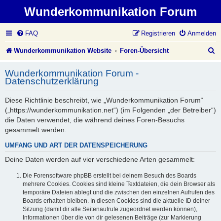
Wunderkommunikation Forum
FAQ
Registrieren
Anmelden
S
Wunderkommunikation Website
Foren-Übersicht
u
Wunderkommunikation Forum -
c
Datenschutzerklärung
h
Diese Richtlinie beschreibt, wie „Wunderkommunikation Forum“
e
(„https://wunderkommunikation.net“) (im Folgenden „der Betreiber“)
die Daten verwendet, die während deines Foren-Besuchs
gesammelt werden.
UMFANG UND ART DER DATENSPEICHERUNG
Deine Daten werden auf vier verschiedene Arten gesammelt:
Die Forensoftware phpBB erstellt bei deinem Besuch des Boards
mehrere Cookies. Cookies sind kleine Textdateien, die dein Browser als
temporäre Dateien ablegt und die zwischen den einzelnen Aufrufen des
Boards erhalten bleiben. In diesen Cookies sind die aktuelle ID deiner
Sitzung (damit dir alle Seitenaufrufe zugeordnet werden können),
Informationen über die von dir gelesenen Beiträge (zur Markierung