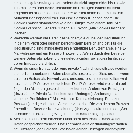
dieser als gelesen/ungelesen; sofern du nicht angemeldet bist) sowie
Informationen über deine Teilnahme an Umfragen (sofern du nicht
angemeldet bist) gespeichert. Ferner werden deine Benutzer-ID, ein
Authentifizierungsschlüssel und eine Session-ID gespeichert. Die
Cookies haben standardmäßig eine Gültigkeit von einem Jahr. Alle
Cookies kannst du jederzeit über die Funktion „Alle Cookies löschen“
löschen.
Weiterhin werden die Daten gespeichert, die du bei der Registrierung,
in deinem Profil oder deinem persönlichem Bereich angibst. Für die
Registrierung sind mindestens ein eindeutiger Benutzername, eine E-
Mail-Adresse und ein Passwort notwendig. Wenn durch den Betreiber
weitere Daten als notwendig festgelegt wurden, so ist dies für dich vor
deren Eingabe ersichtlich.
Wenn du einen Beitrag oder eine private Nachricht erstellst, so werden
die dort eingegebenen Daten ebenfalls gespeichert. Gleiches gilt, wenn
du einen Beitrag als Entwurf zwischenspeicherst. In diesen Fällen wird
auch deine IP-Adresse gespeichert. Die IP-Adresse wird weiterhin bei
folgenden Aktionen gespeichert: Löschen und Ändern von Beiträgen
(dazu zählen Private Nachrichten und Umfragen), Änderungen an
zentralen Profildaten (E-Mail-Adresse, Kontoaktivierung, Benutzer-
Passwort) und gescheiterte Anmeldeversuche. Die von deinem Browser
übermittelte Browser-Kennzeichnung (User Agent) wird nur in der „Wer
ist online?“-Funktion angezeigt und nicht dauerhaft gespeichert.
Schließlich erfordern einzelne Funktionen des Boards, dass weitere
Daten gespeichert werden. Dazu gehören dein Abstimmungsverhalten
bei Umfragen, der Gelesen-Status von deinen Beiträgen oder explizit