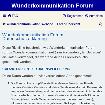
Wunderkommunikation Forum
FAQ
Registrieren
Anmelden
S
Wunderkommunikation Website
Foren-Übersicht
u
Wunderkommunikation Forum -
c
Datenschutzerklärung
h
Diese Richtlinie beschreibt, wie „Wunderkommunikation Forum“
e
(„https://wunderkommunikation.net“) (im Folgenden „der Betreiber“)
die Daten verwendet, die während deines Foren-Besuchs
gesammelt werden.
UMFANG UND ART DER DATENSPEICHERUNG
Deine Daten werden auf vier verschiedene Arten gesammelt:
Die Forensoftware phpBB erstellt bei deinem Besuch des Boards
mehrere Cookies. Cookies sind kleine Textdateien, die dein Browser als
temporäre Dateien ablegt und die zwischen den einzelnen Aufrufen des
Boards erhalten bleiben. In diesen Cookies sind die aktuelle ID deiner
Sitzung (damit dir alle Seitenaufrufe zugeordnet werden können),
Informationen über die von dir gelesenen Beiträge (zur Markierung