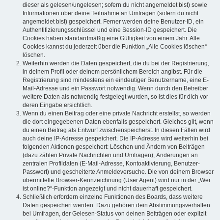
dieser als gelesen/ungelesen; sofern du nicht angemeldet bist) sowie
Informationen über deine Teilnahme an Umfragen (sofern du nicht
angemeldet bist) gespeichert. Ferner werden deine Benutzer-ID, ein
Authentifizierungsschlüssel und eine Session-ID gespeichert. Die
Cookies haben standardmäßig eine Gültigkeit von einem Jahr. Alle
Cookies kannst du jederzeit über die Funktion „Alle Cookies löschen“
löschen.
Weiterhin werden die Daten gespeichert, die du bei der Registrierung,
in deinem Profil oder deinem persönlichem Bereich angibst. Für die
Registrierung sind mindestens ein eindeutiger Benutzername, eine E-
Mail-Adresse und ein Passwort notwendig. Wenn durch den Betreiber
weitere Daten als notwendig festgelegt wurden, so ist dies für dich vor
deren Eingabe ersichtlich.
Wenn du einen Beitrag oder eine private Nachricht erstellst, so werden
die dort eingegebenen Daten ebenfalls gespeichert. Gleiches gilt, wenn
du einen Beitrag als Entwurf zwischenspeicherst. In diesen Fällen wird
auch deine IP-Adresse gespeichert. Die IP-Adresse wird weiterhin bei
folgenden Aktionen gespeichert: Löschen und Ändern von Beiträgen
(dazu zählen Private Nachrichten und Umfragen), Änderungen an
zentralen Profildaten (E-Mail-Adresse, Kontoaktivierung, Benutzer-
Passwort) und gescheiterte Anmeldeversuche. Die von deinem Browser
übermittelte Browser-Kennzeichnung (User Agent) wird nur in der „Wer
ist online?“-Funktion angezeigt und nicht dauerhaft gespeichert.
Schließlich erfordern einzelne Funktionen des Boards, dass weitere
Daten gespeichert werden. Dazu gehören dein Abstimmungsverhalten
bei Umfragen, der Gelesen-Status von deinen Beiträgen oder explizit