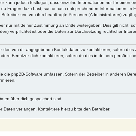
ber kann jedoch festlegen, dass einzelne Informationen nur für einen ei
n du Fragen dazu hast, suche nach entsprechenden Informationen im Fo
n Betreiber und von ihm beauftragte Personen (Administratoren) zugäng
r nur mit deiner Zustimmung an Dritte weitergeben. Dies gilt nicht, s
n) verpflichtet ist oder die Daten zur Durchsetzung rechtlicher Interes
er den von dir angegebenen Kontaktdaten zu kontaktieren, sofern dies 
andere Benutzer dich kontaktieren, sofern du dies in deinem persönliche
, die die phpBB-Software umfassen. Sofern der Betreiber in anderen Be
ormieren.
 Daten über dich gespeichert sind.
 Daten verlangen. Kontaktiere hierzu bitte den Betreiber.