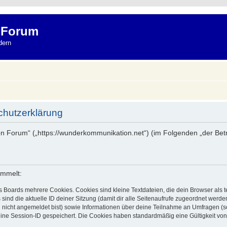
 Forum
dern
hutzerklärung
on Forum“ („https://wunderkommunikation.net“) (im Folgenden „der Bet
ammelt:
s Boards mehrere Cookies. Cookies sind kleine Textdateien, die dein Browser als
 sind die aktuelle ID deiner Sitzung (damit dir alle Seitenaufrufe zugeordnet werd
u nicht angemeldet bist) sowie Informationen über deine Teilnahme an Umfragen (s
eine Session-ID gespeichert. Die Cookies haben standardmäßig eine Gültigkeit von 