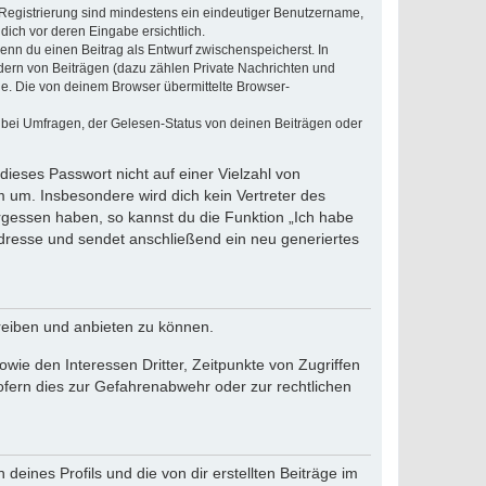
e Registrierung sind mindestens ein eindeutiger Benutzername,
dich vor deren Eingabe ersichtlich.
wenn du einen Beitrag als Entwurf zwischenspeicherst. In
dern von Beiträgen (dazu zählen Private Nachrichten und
e. Die von deinem Browser übermittelte Browser-
 bei Umfragen, der Gelesen-Status von deinen Beiträgen oder
dieses Passwort nicht auf einer Vielzahl von
 um. Insbesondere wird dich kein Vertreter des
ergessen haben, so kannst du die Funktion „Ich habe
resse und sendet anschließend ein neu generiertes
reiben und anbieten zu können.
ie den Interessen Dritter, Zeitpunkte von Zugriffen
fern dies zur Gefahrenabwehr oder zur rechtlichen
eines Profils und die von dir erstellten Beiträge im