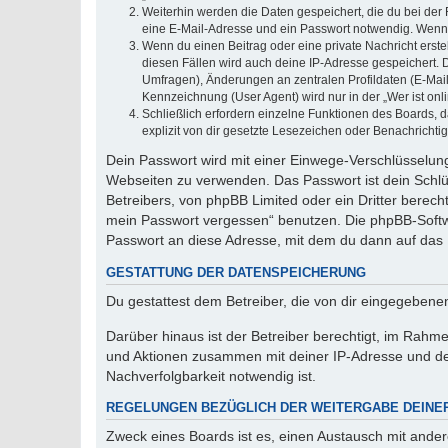
Weiterhin werden die Daten gespeichert, die du bei der 
eine E-Mail-Adresse und ein Passwort notwendig. Wenn du
Wenn du einen Beitrag oder eine private Nachricht erste
diesen Fällen wird auch deine IP-Adresse gespeichert. 
Umfragen), Änderungen an zentralen Profildaten (E-Mai
Kennzeichnung (User Agent) wird nur in der „Wer ist onl
Schließlich erfordern einzelne Funktionen des Boards,
explizit von dir gesetzte Lesezeichen oder Benachrichti
Dein Passwort wird mit einer Einwege-Verschlüsselung 
Webseiten zu verwenden. Das Passwort ist dein Schlü
Betreibers, von phpBB Limited oder ein Dritter berec
mein Passwort vergessen“ benutzen. Die phpBB-Softw
Passwort an diese Adresse, mit dem du dann auf das 
GESTATTUNG DER DATENSPEICHERUNG
Du gestattest dem Betreiber, die von dir eingegeben
Darüber hinaus ist der Betreiber berechtigt, im Rahm
und Aktionen zusammen mit deiner IP-Adresse und de
Nachverfolgbarkeit notwendig ist.
REGELUNGEN BEZÜGLICH DER WEITERGABE DEINE
Zweck eines Boards ist es, einen Austausch mit andere