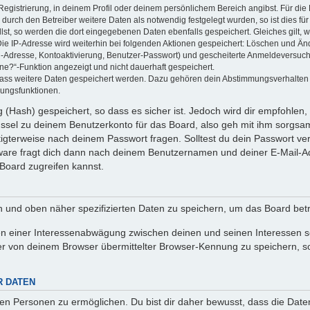
Registrierung, in deinem Profil oder deinem persönlichem Bereich angibst. Für di
rch den Betreiber weitere Daten als notwendig festgelegt wurden, so ist dies für 
llst, so werden die dort eingegebenen Daten ebenfalls gespeichert. Gleiches gilt, 
Die IP-Adresse wird weiterhin bei folgenden Aktionen gespeichert: Löschen und Än
l-Adresse, Kontoaktivierung, Benutzer-Passwort) und gescheiterte Anmeldeversuch
ine?“-Funktion angezeigt und nicht dauerhaft gespeichert.
 dass weitere Daten gespeichert werden. Dazu gehören dein Abstimmungsverhalten
gungsfunktionen.
(Hash) gespeichert, so dass es sicher ist. Jedoch wird dir empfohlen, 
ssel zu deinem Benutzerkonto für das Board, also geh mit ihm sorgsam
htigterweise nach deinem Passwort fragen. Solltest du dein Passwort v
are fragt dich dann nach deinem Benutzernamen und deiner E-Mail-Ad
Board zugreifen kannst.
en und oben näher spezifizierten Daten zu speichern, um das Board bet
en einer Interessenabwägung zwischen deinen und seinen Interessen sow
r von deinem Browser übermittelter Browser-Kennung zu speichern, so
R DATEN
n Personen zu ermöglichen. Du bist dir daher bewusst, dass die Daten d