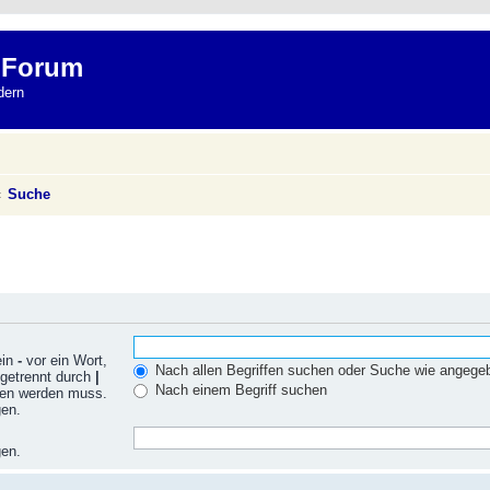
 Forum
dern
Suche
ein
-
vor ein Wort,
Nach allen Begriffen suchen oder Suche wie angeg
 getrennt durch
|
Nach einem Begriff suchen
nden werden muss.
gen.
gen.