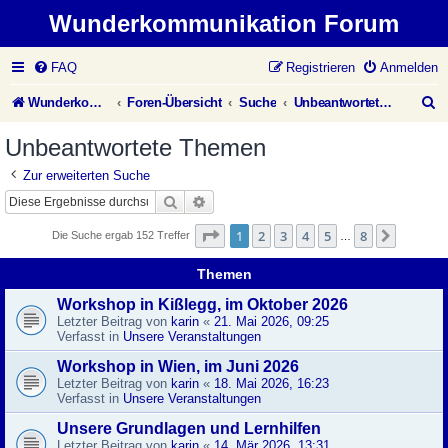
Wunderkommunikation Forum
FAQ
Registrieren
Anmelden
S
Wunderkommunikation Website
Foren-Übersicht
Suche
Unbeantwortete Themen
u
Unbeantwortete Themen
c
Zur erweiterten Suche
h
Suche
Erweiterte Suche
e
Seite
1
von
8
1
2
3
4
5
8
Nächst
Die Suche ergab 152 Treffer
…
Themen
Workshop in Kißlegg, im Oktober 2026
Letzter Beitrag von
karin
«
21. Mai 2026, 09:25
Verfasst in
Unsere Veranstaltungen
Workshop in Wien, im Juni 2026
Letzter Beitrag von
karin
«
18. Mai 2026, 16:23
Verfasst in
Unsere Veranstaltungen
Unsere Grundlagen und Lernhilfen
Letzter Beitrag von
karin
«
14. Mär 2026, 13:31