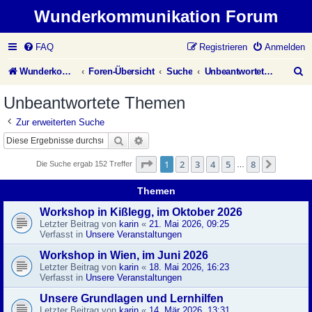
Wunderkommunikation Forum
FAQ
Registrieren
Anmelden
S
Wunderkommunikation Website
Foren-Übersicht
Suche
Unbeantwortete Themen
u
Unbeantwortete Themen
c
Zur erweiterten Suche
h
Suche
Erweiterte Suche
e
Seite
1
von
8
1
2
3
4
5
8
Nächst
Die Suche ergab 152 Treffer
…
Themen
Workshop in Kißlegg, im Oktober 2026
Letzter Beitrag von
karin
«
21. Mai 2026, 09:25
Verfasst in
Unsere Veranstaltungen
Workshop in Wien, im Juni 2026
Letzter Beitrag von
karin
«
18. Mai 2026, 16:23
Verfasst in
Unsere Veranstaltungen
Unsere Grundlagen und Lernhilfen
Letzter Beitrag von
karin
«
14. Mär 2026, 13:31