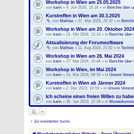
Workshop in Wien am 25.05.2025
von
karin
»
4. Jun 2025, 15:16
» in
Berichte über 
Kurstreffen in Wien am 30.3.2025
von
Mathias
»
31. Mär 2025, 20:32
» in
Berich
Workshop in Wien am 20. Oktober 202
von
karin
»
21. Okt 2024, 12:14
» in
Berichte über
Aktualisierung der Forumsoftware
von
Mathias
»
11. Aug 2024, 21:02
» in
Techni
Workshop in Wien am 26. Mai 2024
von
karin
»
27. Mai 2024, 10:44
» in
Berichte über
Workshop in Wien, im Mai 2024
von
karin
»
21. Mai 2024, 09:33
» in
Unsere Verans
Kurstreffen in Wien ab Jänner 2024
von
karin
»
2. Dez 2023, 14:19
» in
Unsere Veranst
Ich scheine einen freien Willen zu hab
von
karin
»
30. Jan 2023, 12:34
» in
Wunderkommun
Zur erweiterten Suche
Wunderkommunikation Website
Foren-Übersicht