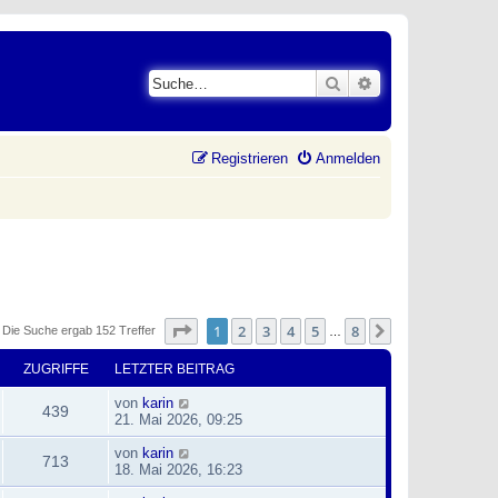
Suche
Erweiterte Suche
Registrieren
Anmelden
Seite
1
von
8
1
2
3
4
5
8
Nächste
Die Suche ergab 152 Treffer
…
ZUGRIFFE
LETZTER BEITRAG
von
karin
439
21. Mai 2026, 09:25
von
karin
713
18. Mai 2026, 16:23