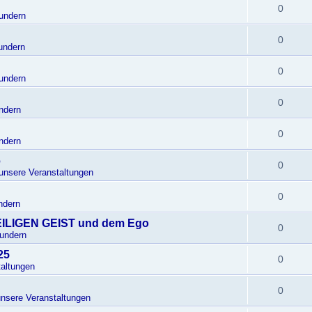
0
undern
0
undern
0
undern
0
ndern
0
ndern
6
0
 unsere Veranstaltungen
0
ndern
EILIGEN GEIST und dem Ego
0
Wundern
25
0
altungen
0
unsere Veranstaltungen