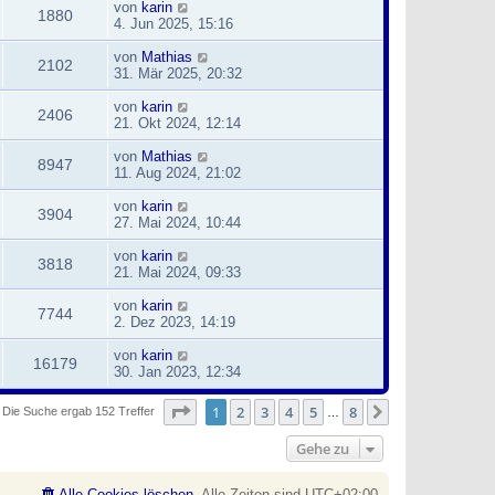
von
karin
1880
4. Jun 2025, 15:16
von
Mathias
2102
31. Mär 2025, 20:32
von
karin
2406
21. Okt 2024, 12:14
von
Mathias
8947
11. Aug 2024, 21:02
von
karin
3904
27. Mai 2024, 10:44
von
karin
3818
21. Mai 2024, 09:33
von
karin
7744
2. Dez 2023, 14:19
von
karin
16179
30. Jan 2023, 12:34
Seite
1
von
8
1
2
3
4
5
8
Nächste
Die Suche ergab 152 Treffer
…
Gehe zu
Alle Cookies löschen
Alle Zeiten sind
UTC+02:00