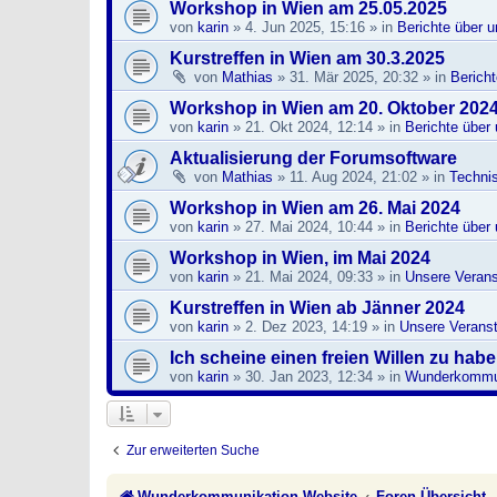
Workshop in Wien am 25.05.2025
von
karin
»
4. Jun 2025, 15:16
» in
Berichte über 
Kurstreffen in Wien am 30.3.2025
von
Mathias
»
31. Mär 2025, 20:32
» in
Berich
Workshop in Wien am 20. Oktober 202
von
karin
»
21. Okt 2024, 12:14
» in
Berichte über
Aktualisierung der Forumsoftware
von
Mathias
»
11. Aug 2024, 21:02
» in
Techni
Workshop in Wien am 26. Mai 2024
von
karin
»
27. Mai 2024, 10:44
» in
Berichte über
Workshop in Wien, im Mai 2024
von
karin
»
21. Mai 2024, 09:33
» in
Unsere Verans
Kurstreffen in Wien ab Jänner 2024
von
karin
»
2. Dez 2023, 14:19
» in
Unsere Veranst
Ich scheine einen freien Willen zu hab
von
karin
»
30. Jan 2023, 12:34
» in
Wunderkommun
Zur erweiterten Suche
Wunderkommunikation Website
Foren-Übersicht