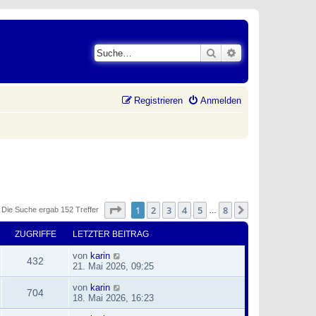
Suche
Erweiterte Suche
Registrieren
Anmelden
Seite
1
von
8
1
2
3
4
5
8
Nächste
Die Suche ergab 152 Treffer
…
ZUGRIFFE
LETZTER BEITRAG
von
karin
432
21. Mai 2026, 09:25
von
karin
704
18. Mai 2026, 16:23