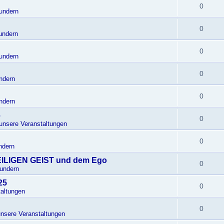
0
undern
0
undern
0
undern
0
ndern
0
ndern
6
0
 unsere Veranstaltungen
0
ndern
EILIGEN GEIST und dem Ego
0
Wundern
25
0
altungen
0
unsere Veranstaltungen