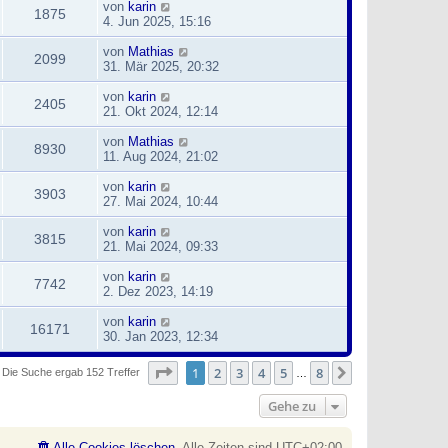
von
karin
1875
4. Jun 2025, 15:16
von
Mathias
2099
31. Mär 2025, 20:32
von
karin
2405
21. Okt 2024, 12:14
von
Mathias
8930
11. Aug 2024, 21:02
von
karin
3903
27. Mai 2024, 10:44
von
karin
3815
21. Mai 2024, 09:33
von
karin
7742
2. Dez 2023, 14:19
von
karin
16171
30. Jan 2023, 12:34
Seite
1
von
8
1
2
3
4
5
8
Nächste
Die Suche ergab 152 Treffer
…
Gehe zu
Alle Cookies löschen
Alle Zeiten sind
UTC+02:00