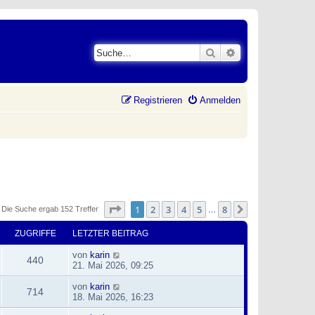
Suche
Erweiterte Suche
Registrieren
Anmelden
Seite
1
von
8
1
2
3
4
5
8
Nächste
Die Suche ergab 152 Treffer
…
ZUGRIFFE
LETZTER BEITRAG
von
karin
440
21. Mai 2026, 09:25
von
karin
714
18. Mai 2026, 16:23