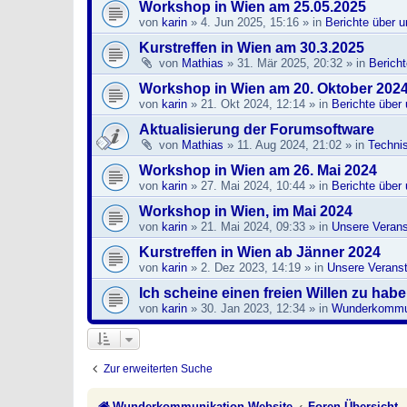
Workshop in Wien am 25.05.2025
von
karin
»
4. Jun 2025, 15:16
» in
Berichte über 
Kurstreffen in Wien am 30.3.2025
von
Mathias
»
31. Mär 2025, 20:32
» in
Berich
Workshop in Wien am 20. Oktober 202
von
karin
»
21. Okt 2024, 12:14
» in
Berichte über
Aktualisierung der Forumsoftware
von
Mathias
»
11. Aug 2024, 21:02
» in
Techni
Workshop in Wien am 26. Mai 2024
von
karin
»
27. Mai 2024, 10:44
» in
Berichte über
Workshop in Wien, im Mai 2024
von
karin
»
21. Mai 2024, 09:33
» in
Unsere Verans
Kurstreffen in Wien ab Jänner 2024
von
karin
»
2. Dez 2023, 14:19
» in
Unsere Veranst
Ich scheine einen freien Willen zu hab
von
karin
»
30. Jan 2023, 12:34
» in
Wunderkommun
Zur erweiterten Suche
Wunderkommunikation Website
Foren-Übersicht