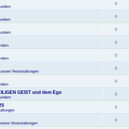
0
undern
0
undern
0
undern
0
ndern
0
ndern
6
0
 unsere Veranstaltungen
0
ndern
EILIGEN GEIST und dem Ego
0
Wundern
25
0
altungen
0
unsere Veranstaltungen