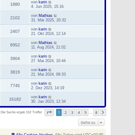
von
karin
1880
4. Jun 2025, 15:16
von
Mathias
2102
31. Mär 2025, 20:32
von
karin
2407
21. Okt 2024, 12:14
von
Mathias
8952
11. Aug 2024, 21:02
von
karin
3904
27. Mai 2024, 10:44
von
karin
3819
21. Mai 2024, 09:33
von
karin
7745
2. Dez 2023, 14:19
von
karin
16182
30. Jan 2023, 12:34
Seite
1
von
8
1
2
3
4
5
8
Nächste
Die Suche ergab 152 Treffer
…
Gehe zu
Alle Cookies löschen
Alle Zeiten sind
UTC+02:00