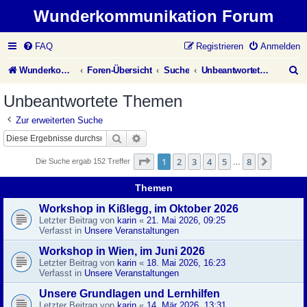
Wunderkommunikation Forum
FAQ
Registrieren
Anmelden
S
Wunderkommunikation Website
Foren-Übersicht
Suche
Unbeantwortete Themen
u
Unbeantwortete Themen
c
Zur erweiterten Suche
h
Suche
Erweiterte Suche
e
Seite
1
von
8
1
2
3
4
5
8
Nächst
Die Suche ergab 152 Treffer
…
Themen
Workshop in Kißlegg, im Oktober 2026
Letzter Beitrag von
karin
«
21. Mai 2026, 09:25
Verfasst in
Unsere Veranstaltungen
Workshop in Wien, im Juni 2026
Letzter Beitrag von
karin
«
18. Mai 2026, 16:23
Verfasst in
Unsere Veranstaltungen
Unsere Grundlagen und Lernhilfen
Letzter Beitrag von
karin
«
14. Mär 2026, 13:31