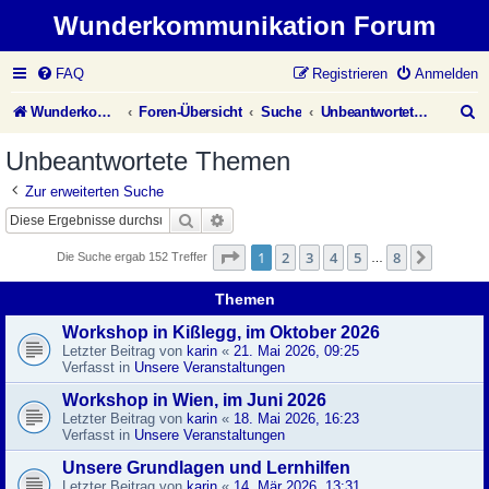
Wunderkommunikation Forum
FAQ
Registrieren
Anmelden
S
Wunderkommunikation Website
Foren-Übersicht
Suche
Unbeantwortete Themen
u
Unbeantwortete Themen
c
Zur erweiterten Suche
h
Suche
Erweiterte Suche
e
Seite
1
von
8
1
2
3
4
5
8
Nächst
Die Suche ergab 152 Treffer
…
Themen
Workshop in Kißlegg, im Oktober 2026
Letzter Beitrag von
karin
«
21. Mai 2026, 09:25
Verfasst in
Unsere Veranstaltungen
Workshop in Wien, im Juni 2026
Letzter Beitrag von
karin
«
18. Mai 2026, 16:23
Verfasst in
Unsere Veranstaltungen
Unsere Grundlagen und Lernhilfen
Letzter Beitrag von
karin
«
14. Mär 2026, 13:31