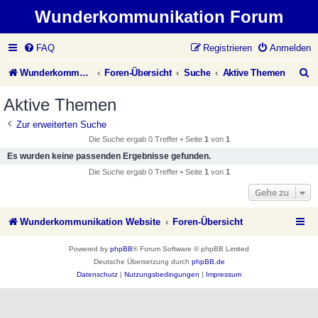
Wunderkommunikation Forum
FAQ
Registrieren
Anmelden
S
Wunderkommunikation Website
Foren-Übersicht
Suche
Aktive Themen
u
Aktive Themen
c
Zur erweiterten Suche
h
Die Suche ergab 0 Treffer • Seite
1
von
1
e
Es wurden keine passenden Ergebnisse gefunden.
Die Suche ergab 0 Treffer • Seite
1
von
1
Gehe zu
Wunderkommunikation Website
Foren-Übersicht
Powered by
phpBB
® Forum Software © phpBB Limited
Deutsche Übersetzung durch
phpBB.de
Datenschutz
|
Nutzungsbedingungen
|
Impressum