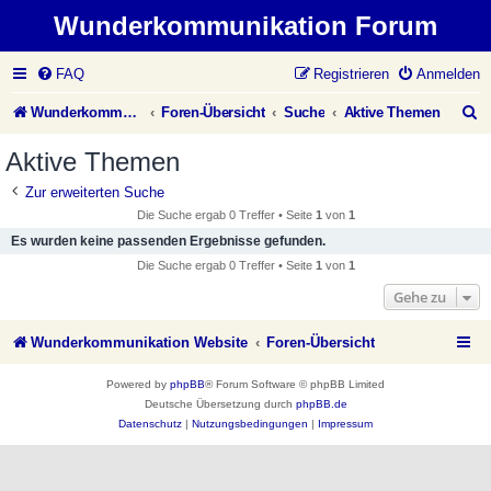
Wunderkommunikation Forum
FAQ
Registrieren
Anmelden
S
Wunderkommunikation Website
Foren-Übersicht
Suche
Aktive Themen
u
Aktive Themen
c
Zur erweiterten Suche
h
Die Suche ergab 0 Treffer • Seite
1
von
1
e
Es wurden keine passenden Ergebnisse gefunden.
Die Suche ergab 0 Treffer • Seite
1
von
1
Gehe zu
Wunderkommunikation Website
Foren-Übersicht
Powered by
phpBB
® Forum Software © phpBB Limited
Deutsche Übersetzung durch
phpBB.de
Datenschutz
|
Nutzungsbedingungen
|
Impressum