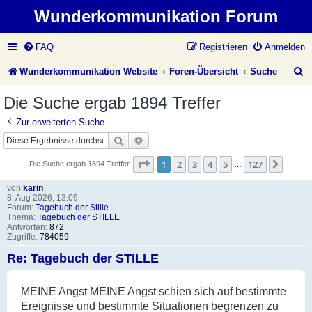
Wunderkommunikation Forum
FAQ
Registrieren
Anmelden
S
Wunderkommunikation Website
Foren-Übersicht
Suche
u
Die Suche ergab 1894 Treffer
c
Zur erweiterten Suche
h
Suche
Erweiterte Suche
e
Seite
1
von
127
1
2
3
4
5
127
Nächs
Die Suche ergab 1894 Treffer
…
von
karin
8. Aug 2026, 13:09
Forum:
Tagebuch der Stille
Thema:
Tagebuch der STILLE
Antworten:
872
Zugriffe:
784059
Re: Tagebuch der STILLE
MEINE Angst MEINE Angst schien sich auf bestimmte
Ereignisse und bestimmte Situationen begrenzen zu