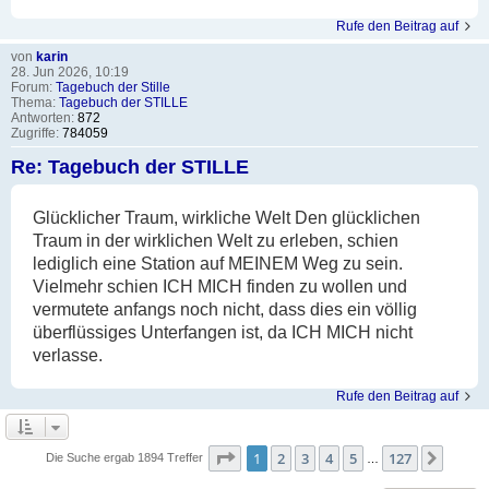
Rufe den Beitrag auf
von
karin
28. Jun 2026, 10:19
Forum:
Tagebuch der Stille
Thema:
Tagebuch der STILLE
Antworten:
872
Zugriffe:
784059
Re: Tagebuch der STILLE
Glücklicher Traum, wirkliche Welt Den glücklichen
Traum in der wirklichen Welt zu erleben, schien
lediglich eine Station auf MEINEM Weg zu sein.
Vielmehr schien ICH MICH finden zu wollen und
vermutete anfangs noch nicht, dass dies ein völlig
überflüssiges Unterfangen ist, da ICH MICH nicht
verlasse.
Rufe den Beitrag auf
Seite
1
von
127
1
2
3
4
5
127
Nächs
Die Suche ergab 1894 Treffer
…