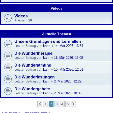
Videos
Videos
Themen:
10
Aktuelle Themen
Unsere Grundlagen und Lernhilfen
Letzter Beitrag von
karin
«
14. Mär 2026, 13:31
Die Wundertherapie
Letzter Beitrag von
karin
«
11. Mär 2026, 15:08
Die Wunderatmung
Letzter Beitrag von
karin
«
10. Mär 2026, 12:51
Die Wunderlesungen
Letzter Beitrag von
karin
«
2. Mär 2026, 12:22
Die Wundergebete
Letzter Beitrag von
karin
«
2. Mär 2026, 10:36
1
2
3
4
5
Vorherige
Nächste