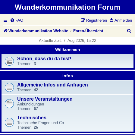
Wunderkommunikation Forum
FAQ
Registrieren
Anmelden
S
Wunderkommunikation Website
Foren-Übersicht
u
Aktuelle Zeit: 7. Aug 2026, 15:22
c
Willkommen
h
Schön, dass du da bist!
Themen:
3
e
Infos
Allgemeine Infos und Anfragen
Themen:
42
Unsere Veranstaltungen
Ankündigungen
Themen:
67
Technisches
Technische Fragen und Co.
Themen:
26