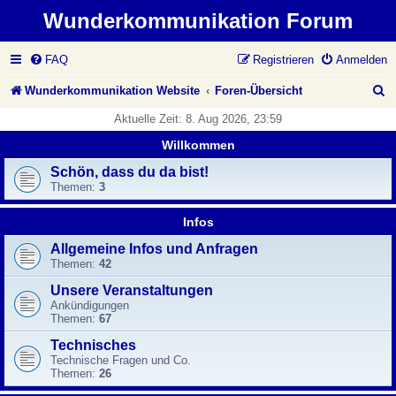
Wunderkommunikation Forum
FAQ
Registrieren
Anmelden
S
Wunderkommunikation Website
Foren-Übersicht
u
Aktuelle Zeit: 8. Aug 2026, 23:59
c
Willkommen
h
Schön, dass du da bist!
Themen:
3
e
Infos
Allgemeine Infos und Anfragen
Themen:
42
Unsere Veranstaltungen
Ankündigungen
Themen:
67
Technisches
Technische Fragen und Co.
Themen:
26