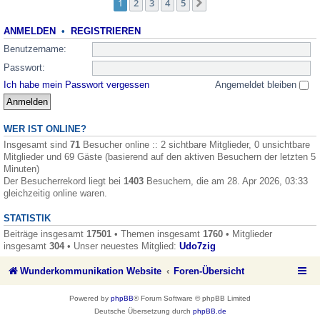
1
2
3
4
5
Nächste
ANMELDEN
•
REGISTRIEREN
Benutzername:
Passwort:
Ich habe mein Passwort vergessen
Angemeldet bleiben
WER IST ONLINE?
Insgesamt sind
71
Besucher online :: 2 sichtbare Mitglieder, 0 unsichtbare
Mitglieder und 69 Gäste (basierend auf den aktiven Besuchern der letzten 5
Minuten)
Der Besucherrekord liegt bei
1403
Besuchern, die am 28. Apr 2026, 03:33
gleichzeitig online waren.
STATISTIK
Beiträge insgesamt
17501
• Themen insgesamt
1760
• Mitglieder
insgesamt
304
• Unser neuestes Mitglied:
Udo7zig
Wunderkommunikation Website
Foren-Übersicht
Powered by
phpBB
® Forum Software © phpBB Limited
Deutsche Übersetzung durch
phpBB.de