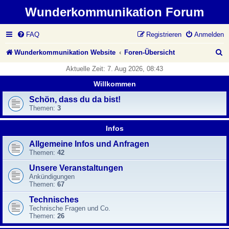
Wunderkommunikation Forum
FAQ
Registrieren
Anmelden
S
Wunderkommunikation Website
Foren-Übersicht
u
Aktuelle Zeit: 7. Aug 2026, 08:43
c
Willkommen
h
Schön, dass du da bist!
Themen:
3
e
Infos
Allgemeine Infos und Anfragen
Themen:
42
Unsere Veranstaltungen
Ankündigungen
Themen:
67
Technisches
Technische Fragen und Co.
Themen:
26