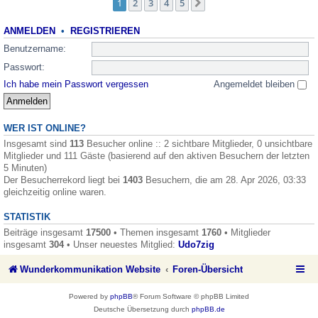
1
2
3
4
5
Nächste
ANMELDEN
•
REGISTRIEREN
Benutzername:
Passwort:
Ich habe mein Passwort vergessen
Angemeldet bleiben
WER IST ONLINE?
Insgesamt sind
113
Besucher online :: 2 sichtbare Mitglieder, 0 unsichtbare
Mitglieder und 111 Gäste (basierend auf den aktiven Besuchern der letzten
5 Minuten)
Der Besucherrekord liegt bei
1403
Besuchern, die am 28. Apr 2026, 03:33
gleichzeitig online waren.
STATISTIK
Beiträge insgesamt
17500
• Themen insgesamt
1760
• Mitglieder
insgesamt
304
• Unser neuestes Mitglied:
Udo7zig
Wunderkommunikation Website
Foren-Übersicht
Powered by
phpBB
® Forum Software © phpBB Limited
Deutsche Übersetzung durch
phpBB.de