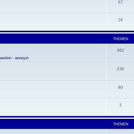
67
26
THEMEN
482
tworten - anonym
236
80
2
THEMEN