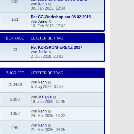
i
802
N
von
karin
r
t
e
30. Jan 2023, 12:34
B
r
u
e
a
Re: CC-Workshop am 08.02.2015…
e
i
g
161
N
von
Anne
s
t
e
10. Feb 2015, 17:42
t
r
u
e
a
e
r
g
BEITRÄGE
LETZTER BEITRAG
s
B
t
e
Re: KURSKONFERENZ 2017
e
i
23
N
von
Jalila
r
t
e
2. Jun 2018, 20:01
B
r
u
e
a
e
i
g
s
t
ZUGRIFFE
LETZTER BEITRAG
t
r
e
a
von
karin
r
g
783428
5. Aug 2026, 07:37
B
e
i
von
Melanie
2300
t
18. Jun 2026, 17:45
r
a
von
karin
1358
g
24. Mai 2026, 14:22
von
karin
440
21. Mai 2026, 09:25