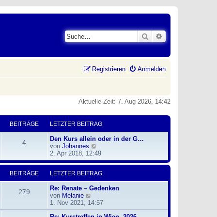
Suche
Erweiterte Suche
Registrieren
Anmelden
Aktuelle Zeit: 7. Aug 2026, 14:42
BEITRÄGE
LETZTER BEITRAG
Den Kurs allein oder in der G…
4
N
von
Johannes
e
2. Apr 2018, 12:49
u
e
BEITRÄGE
LETZTER BEITRAG
s
t
Re: Renate – Gedenken
e
279
N
von
Melanie
r
e
1. Nov 2021, 14:57
B
u
e
Re: Kurstreffen in Wien, 2026
e