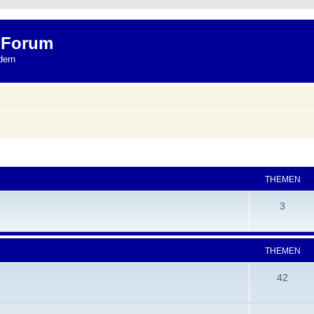
 Forum
dern
THEMEN
3
THEMEN
42