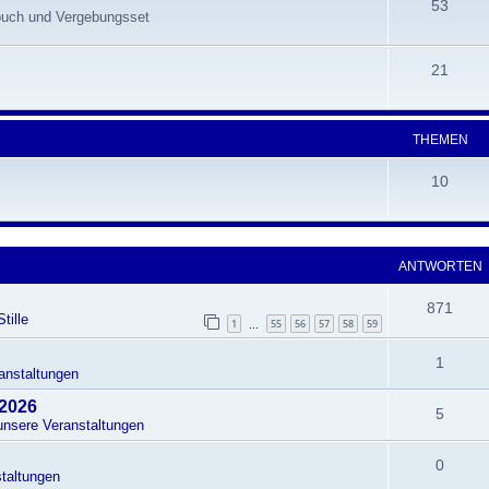
53
hbuch und Vergebungsset
21
THEMEN
10
ANTWORTEN
871
tille
1
55
56
57
58
59
…
1
anstaltungen
 2026
5
unsere Veranstaltungen
0
taltungen