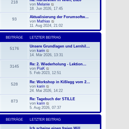
i
218
N
von
Melanie
s
t
e
18. Jun 2026, 17:45
t
r
u
e
a
Aktualisierung der Forumsoftw…
e
r
g
93
N
von
Mathias
s
B
e
11. Aug 2024, 21:02
t
e
u
e
i
e
r
t
BEITRÄGE
LETZTER BEITRAG
s
B
r
t
e
a
Unsere Grundlagen und Lernhil…
e
i
g
5176
N
von
karin
r
t
e
14. Mär 2026, 13:31
B
r
u
e
a
e
Re: 2. Wiederholung - Lektion…
i
g
3145
s
N
von
PiaK
t
t
e
5. Feb 2023, 12:51
r
e
u
a
r
e
g
Re: Workshop in Kißlegg vom 2…
528
B
s
N
von
karin
e
t
e
24. Mai 2026, 14:22
i
e
u
t
r
Re: Tagebuch der STILLE
e
873
r
B
N
von
karin
s
a
e
e
5. Aug 2026, 07:37
t
g
i
u
e
t
e
r
BEITRÄGE
LETZTER BEITRAG
r
s
B
a
t
e
Ich scheine einen freien Will…
g
e