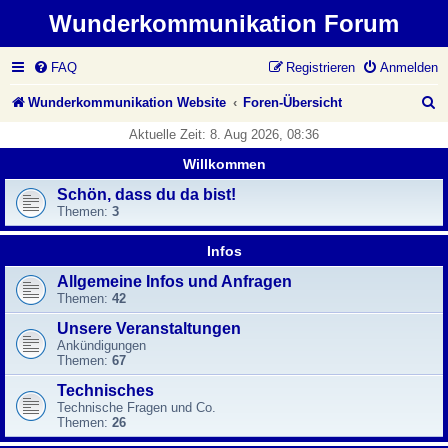
Wunderkommunikation Forum
FAQ
Registrieren
Anmelden
S
Wunderkommunikation Website
Foren-Übersicht
u
Aktuelle Zeit: 8. Aug 2026, 08:36
c
Willkommen
h
Schön, dass du da bist!
Themen:
3
e
Infos
Allgemeine Infos und Anfragen
Themen:
42
Unsere Veranstaltungen
Ankündigungen
Themen:
67
Technisches
Technische Fragen und Co.
Themen:
26