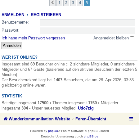
1
2
3
4
5
Vorherige
ANMELDEN
•
REGISTRIEREN
Benutzername:
Passwort:
Ich habe mein Passwort vergessen
Angemeldet bleiben
WER IST ONLINE?
Insgesamt sind
69
Besucher online :: 2 sichtbare Mitglieder, 0 unsichtbare
Mitglieder und 67 Gäste (basierend auf den aktiven Besuchern der letzten 5
Minuten)
Der Besucherrekord liegt bei
1403
Besuchern, die am 28. Apr 2026, 03:33
gleichzeitig online waren.
STATISTIK
Beiträge insgesamt
17500
• Themen insgesamt
1760
• Mitglieder
insgesamt
304
• Unser neuestes Mitglied:
Udo7zig
Wunderkommunikation Website
Foren-Übersicht
Powered by
phpBB
® Forum Software © phpBB Limited
Deutsche Übersetzung durch
phpBB.de