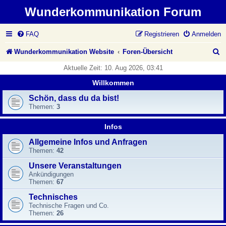
Wunderkommunikation Forum
FAQ
Registrieren
Anmelden
S
Wunderkommunikation Website
Foren-Übersicht
u
Aktuelle Zeit: 10. Aug 2026, 03:41
c
Willkommen
h
Schön, dass du da bist!
Themen:
3
e
Infos
Allgemeine Infos und Anfragen
Themen:
42
Unsere Veranstaltungen
Ankündigungen
Themen:
67
Technisches
Technische Fragen und Co.
Themen:
26