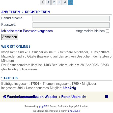
1
2
3
4
5
Vorherige
ANMELDEN
•
REGISTRIEREN
Benutzername:
Passwort:
Ich habe mein Passwort vergessen
Angemeldet bleiben
WER IST ONLINE?
Insgesamt sind
78
Besucher online :: 3 sichtbare Mitglieder, 0 unsichtbare
Mitglieder und 75 Gäste (basierend auf den aktiven Besuchern der letzten 5
Minuten)
Der Besucherrekord liegt bei
1403
Besuchern, die am 28. Apr 2026, 03:33
gleichzeitig online waren.
STATISTIK
Beiträge insgesamt
17501
• Themen insgesamt
1760
• Mitglieder
insgesamt
304
• Unser neuestes Mitglied:
Udo7zig
Wunderkommunikation Website
Foren-Übersicht
Powered by
phpBB
® Forum Software © phpBB Limited
Deutsche Übersetzung durch
phpBB.de