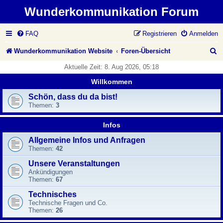
Wunderkommunikation Forum
FAQ
Registrieren
Anmelden
S
Wunderkommunikation Website
Foren-Übersicht
u
Aktuelle Zeit: 8. Aug 2026, 05:18
c
Willkommen
h
Schön, dass du da bist!
Themen:
3
e
Infos
Allgemeine Infos und Anfragen
Themen:
42
Unsere Veranstaltungen
Ankündigungen
Themen:
67
Technisches
Technische Fragen und Co.
Themen:
26