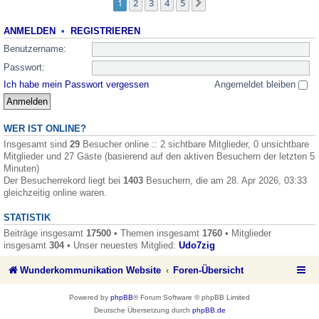
1
2
3
4
5
Nächste
ANMELDEN
•
REGISTRIEREN
Benutzername:
Passwort:
Ich habe mein Passwort vergessen
Angemeldet bleiben
WER IST ONLINE?
Insgesamt sind
29
Besucher online :: 2 sichtbare Mitglieder, 0 unsichtbare
Mitglieder und 27 Gäste (basierend auf den aktiven Besuchern der letzten 5
Minuten)
Der Besucherrekord liegt bei
1403
Besuchern, die am 28. Apr 2026, 03:33
gleichzeitig online waren.
STATISTIK
Beiträge insgesamt
17500
• Themen insgesamt
1760
• Mitglieder
insgesamt
304
• Unser neuestes Mitglied:
Udo7zig
Wunderkommunikation Website
Foren-Übersicht
Powered by
phpBB
® Forum Software © phpBB Limited
Deutsche Übersetzung durch
phpBB.de