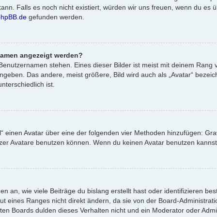
 kann. Falls es noch nicht existiert, würden wir uns freuen, wenn du e
phpBB.de
gefunden werden.
rnamen angezeigt werden?
Benutzernamen stehen. Eines dieser Bilder ist meist mit deinem Rang v
geben. Das andere, meist größere, Bild wird auch als „Avatar“ bezeich
terschiedlich ist.
il“ einen Avatar über eine der folgenden vier Methoden hinzufügen: Gr
er Avatare benutzen können. Wenn du keinen Avatar benutzen kannst, s
 an, wie viele Beiträge du bislang erstellt hast oder identifizieren 
 eines Ranges nicht direkt ändern, da sie von der Board-Administratio
en Boards dulden dieses Verhalten nicht und ein Moderator oder Admi