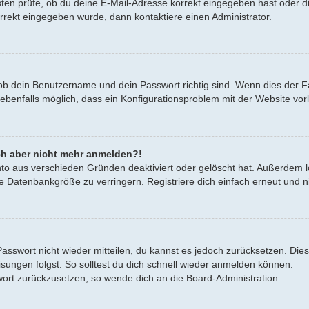
ten prüfe, ob du deine E-Mail-Adresse korrekt eingegeben hast oder di
orrekt eingegeben wurde, dann kontaktiere einen Administrator.
 ob dein Benutzername und dein Passwort richtig sind. Wenn dies der Fa
 ebenfalls möglich, dass ein Konfigurationsproblem mit der Website vorl
mich aber nicht mehr anmelden?!
nto aus verschieden Gründen deaktiviert oder gelöscht hat. Außerdem l
e Datenbankgröße zu verringern. Registriere dich einfach erneut und n
 Passwort nicht wieder mitteilen, du kannst es jedoch zurücksetzen. Di
ungen folgst. So solltest du dich schnell wieder anmelden können.
swort zurückzusetzen, so wende dich an die Board-Administration.