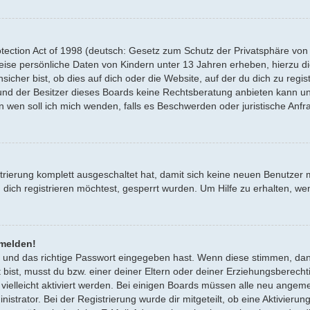
ection Act of 1998 (deutsch: Gesetz zum Schutz der Privatsphäre von K
weise persönliche Daten von Kindern unter 13 Jahren erheben, hierzu 
her bist, ob dies auf dich oder die Website, auf der du dich zu registri
und der Besitzer dieses Boards keine Rechtsberatung anbieten kann und
 „An wen soll ich mich wenden, falls es Beschwerden oder juristische A
strierung komplett ausgeschaltet hat, damit sich keine neuen Benutze
ich registrieren möchtest, gesperrt wurden. Um Hilfe zu erhalten, wen
nmelden!
 und das richtige Passwort eingegeben hast. Wenn diese stimmen, da
 bist, musst du bzw. einer deiner Eltern oder deiner Erziehungsberecht
 vielleicht aktiviert werden. Bei einigen Boards müssen alle neu angeme
istrator. Bei der Registrierung wurde dir mitgeteilt, ob eine Aktivierung